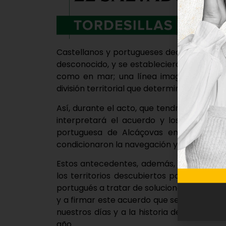
Castellanos y portugueses decidieron el 
desconocido, y se establecieron, por prime
como en mar; una línea imaginaria traz
división territorial que determinaría la ac
Así, durante el acto, que tendrá lugar fren
interpretará el acuerdo y los compromis
portuguesa de Alcáçovas entre los reye
condicionaron la navegación y la búsqueda d
Estos antecedentes, además, justificaron 
los territorios descubiertos por Colón, q
portugués a tratar de solucionar en Torde
y a firmar este acuerdo que se conocería 
nuestros días y a la historia del munici
año.