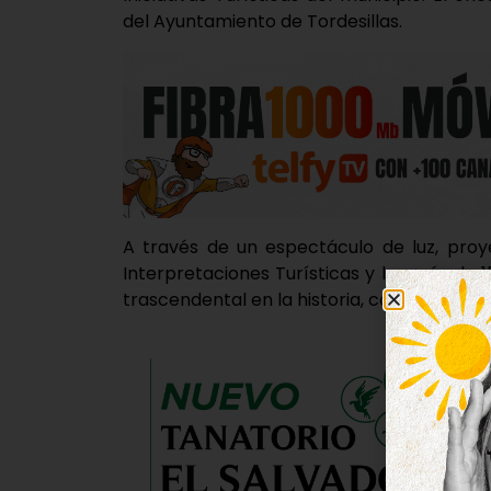
del Ayuntamiento de Tordesillas.
A través de un espectáculo de luz, proy
Interpretaciones Turísticas y los más de
trascendental en la historia, como fue la 