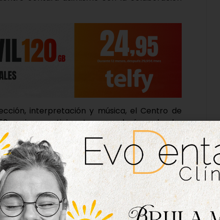
ección, interpretación y música, el Centro de
 150 vecinos participantes recordarán un hecho
firma de este acuerdo de paz hace 531 años.