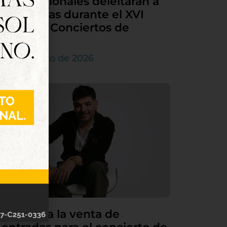
internacionales deleitarán a
Tordesillas durante el XVI
Ciclo de Conciertos de
Órgano
4 de agosto de 2026
Continúa la venta de