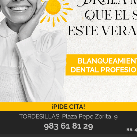
futuro de una gran parte del mundo, conocido y
ra vez en la historia, fronteras tanto en tierra
ada de polo a polo que marcó la frontera de
tual configuración de América.
te a las Casas del Tratado a las 21:30 horas, se
os adquiridos con anterioridad en la ciudad
s de Castilla y Portugal, antecedentes que
e rutas alternativas para llegar a Las Indias.
la reclamación del rey portugués Juan II sobre
ue llevaron a los Reyes Católicos y al monarca
sillas el nuevo conflicto planteado entre ambos
como El Tratado de Tordesillas y que llegaría a
pio como una efeméride que se recordaría año a