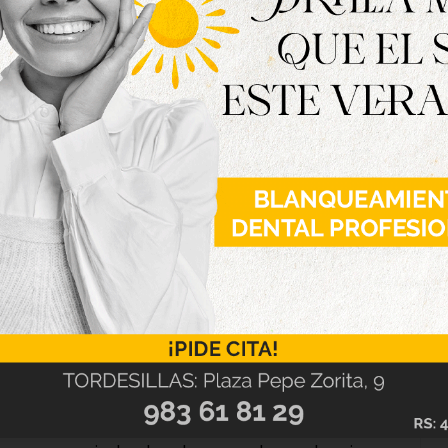
e una cita deportiva con calado nacional e
dario tras dos años de ausencia por la pandemia
ovado circuito y la localización de la salida y
za Mayor de la Villa. Será un fin de semana
unaremos deporte, gastronomía gracias al
una oferta cultural, que a buen seguro llenará
 Ángel Oliveira, alcalde de Tordesillas.
ortes, Jesús Carro ha puesto de manifiesto el
las que se lleva realizando esta prueba con un
mbre. Este año cumplimos esas bodas de plata