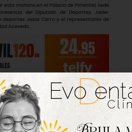
gar esta mañana en el Palacio de Pimentel, sede
presencia del Diputado de Deportes, Javier
 deportes Jesús Carro y el representante de
obal Acevedo.
se desarrollará sobre un circuito urbano e
 KM sobre un circuito urbano de 10.000 metros,
F.E.A y la AIMS. Tanto la salida como la llegada