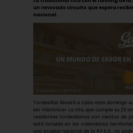
La tradicional cita con el running de l
un renovado circuito que espera recibi
nacional.
Tordesillas llevará a cabo este domingo
ser «histórica». La cita, que cumple su 25 an
residentes tordesillanos con cientos de 
está incluida en los calendarios territori
una prueba nacional de la R.F.E.A., no pod