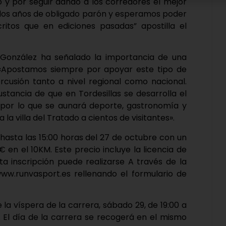
 y por seguir dando a los corredores el mejor
s dos años de obligado parón y esperamos poder
itos que en ediciones pasadas” apostilla el
r González ha señalado la importancia de una
. «Apostamos siempre por apoyar este tipo de
cusión tanto a nivel regional como nacional.
stancia de que en Tordesillas se desarrolla el
por lo que se aunará deporte, gastronomía y
la villa del Tratado a cientos de visitantes».
hasta las 15:00 horas del 27 de octubre con un
 en el 10KM. Este precio incluye la licencia de
ta inscripción puede realizarse A través de la
w.runvasport.es rellenando el formulario de
la víspera de la carrera, sábado 29, de 19:00 a
. El día de la carrera se recogerá en el mismo