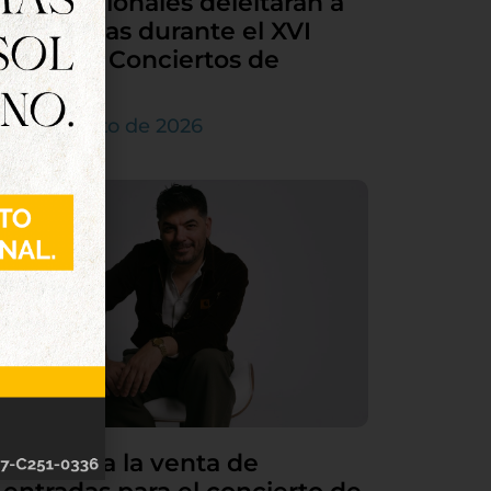
internacionales deleitarán a
Tordesillas durante el XVI
Ciclo de Conciertos de
Órgano
4 de agosto de 2026
Continúa la venta de