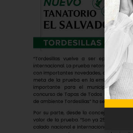
“Tordesillas vuelve a ser epicentro d
internacional. La prueba retorna al calen
con importantes novedades, como es el ren
meta de la prueba en la emblemática Pla
importante para el municipio, pues a
concurso de Tapas de Todos los Santos y 
de ambiente Tordesillas” ha señalado Miguel
Por su parte, desde la concejalía de dep
valor de la prueba. “Son ya 25 ediciones 
calado nacional e internacional de reno