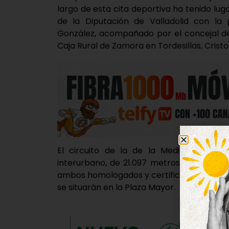
largo de esta cita deportiva ha tenido lu
de la Diputación de Valladolid con la 
González, acompañado por el concejal de
Caja Rural de Zamora en Tordesillas, Crist
El circuito de la de la Media Maratón 
interurbano, de 21.097 metros y la de 10
ambos homologados y certificados por la R.
se situarán en la Plaza Mayor.