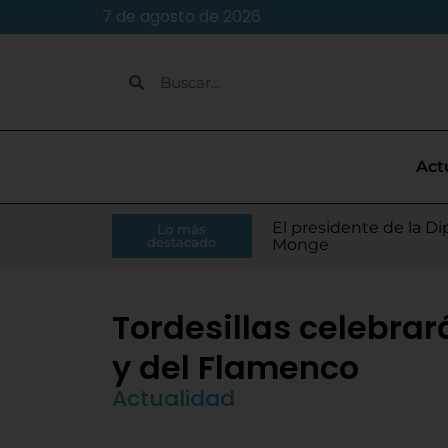
7 de agosto de 2026
Act
Grandes artistas nacio
El presidente de la Di
Moisés Ramírez consi
Lo más
Villamarciel da comien
Continúa la venta de
Todo listo para el inic
Tordesillas refuerza 
El Pleno de Diputación
IU-APT plantea ocho p
La Asociación Zancada
destacado
Órgano
Monge
para el Europeo
Tordesillas celebrará
y del Flamenco
Actualidad