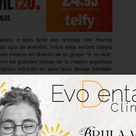
menco a esta feria son artistas con mucha
do tipo de eventos. Entre ellos estará Sheyla
con música en directo de su grupo “A mi aire”.
iona los grandes temas de la música española,
mpoco faltarán en esta feria, donde también
a Herrero. Esta artista ya ha actuado con
alidades de la provincia.