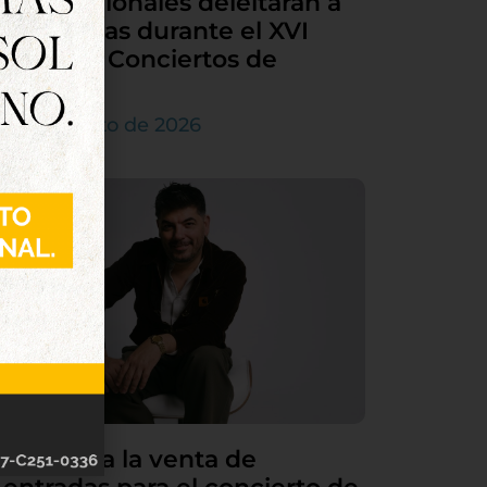
internacionales deleitarán a
Tordesillas durante el XVI
Ciclo de Conciertos de
Órgano
4 de agosto de 2026
Continúa la venta de