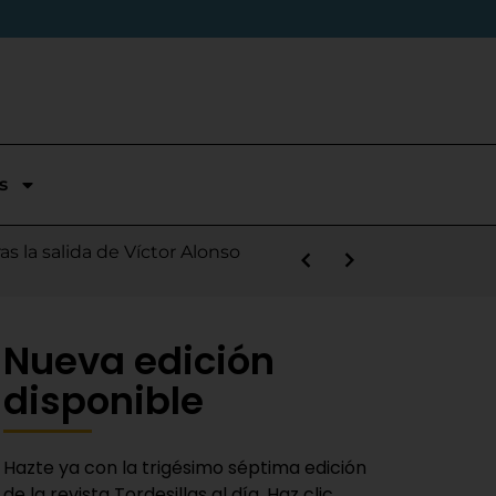
s
l XVI Ciclo de Conciertos de
s la salida de Víctor Alonso
guas Bravas y logra un puesto
las Nieves
e sábado
 Fiestas del Novillo
y adaptado a la actualidad»
fico hacia Santiago
Nueva edición
disponible
Hazte ya con la trigésimo séptima edición
de la revista Tordesillas al día. Haz clic