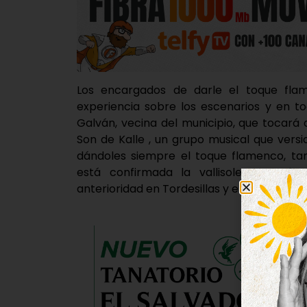
Los encargados de darle el toque fla
experiencia sobre los escenarios y en to
Galván, vecina del municipio, que tocará 
Son de Kalle , un grupo musical que vers
dándoles siempre el toque flamenco, ta
está confirmada la vallisoletana Yaiz
anterioridad en Tordesillas y en muchas loc