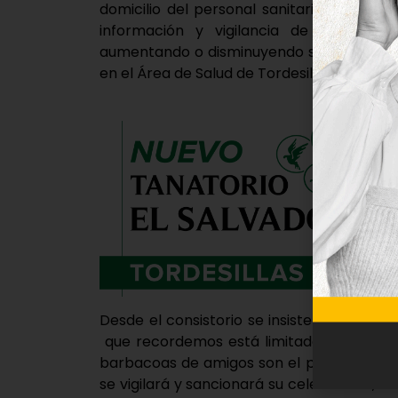
domicilio del personal sanitario del Centr
información y vigilancia de Protección
aumentando o disminuyendo según vaya me
en el Área de Salud de Tordesillas.
Desde el consistorio se insiste en la imp
que recordemos está limitado a 10 integra
barbacoas de amigos son el principal mot
se vigilará y sancionará su celebración, al