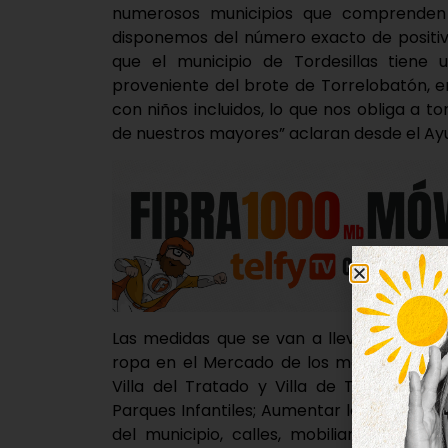
numerosos municipios que comprenden
disponemos del número exacto de positiv
que el municipio de Tordesillas tien
proveniente del brote de Torrelobatón, en
con niños incluidos, lo que nos obliga a 
de nuestros mayores” aclaran desde el Ayu
Las medidas que se van a llevar a cabo s
ropa en el Mercado de los martes; No per
Villa del Tratado y Villa de Tordesilla
Parques Infantiles; Aumentar los trabajos
del municipio, calles, mobiliario urbano