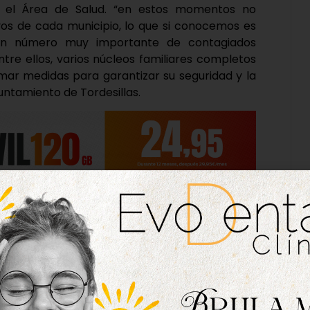
 el Área de Salud. “en estos momentos no
os de cada municipio, lo que si conocemos es
e un número muy importante de contagiados
tre ellos, varios núcleos familiares completos
tomar medidas para garantizar su seguridad y la
ntamiento de Tordesillas.
on : No autorizar la instalación de puestos de
mitir visitas a las residencias de mayores de
s; Cerrar a partir de mañana 27 de agosto los
 de desinfección de los lugares más transitados
 y plazas; Activar el servicio de transporte a