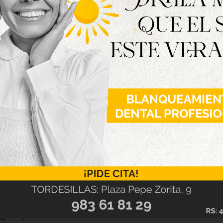
o de Salud las 24 horas; Activar el servicio de
 Civil. Todas Las medidas restrictivas irán
jorando o empeorando la situación sanitaria
ortancia de limitar el contacto entre personas,
ntes. “La organización de fiestas familiares y
ivo de los contagios de nuestra Área de Salud,
 igual que se está realizando con la celebración