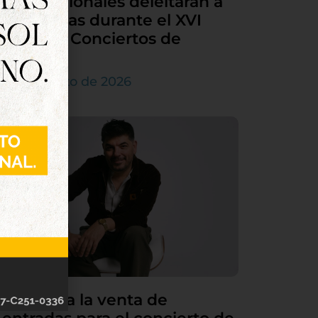
internacionales deleitarán a
Tordesillas durante el XVI
Ciclo de Conciertos de
Órgano
4 de agosto de 2026
Continúa la venta de