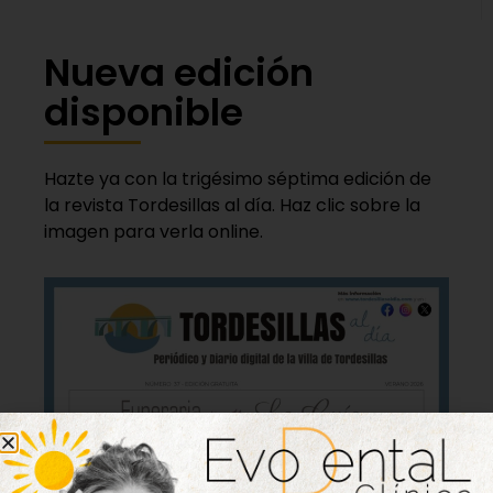
Nueva edición
disponible
Hazte ya con la trigésimo séptima edición de
la revista Tordesillas al día. Haz clic sobre la
imagen para verla online.