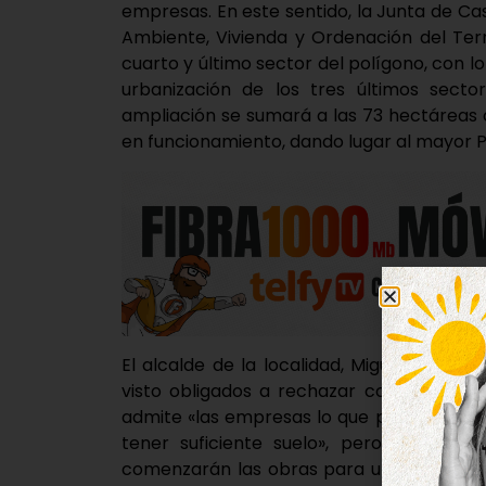
empresas. En este sentido, la Junta de Cas
Ambiente, Vivienda y Ordenación del Ter
cuarto y último sector del polígono, con lo
urbanización de los tres últimos sector
ampliación se sumará a las 73 hectáreas 
en funcionamiento, dando lugar al mayor Pa
El alcalde de la localidad, Miguel Ángel O
visto obligados a rechazar contratos por
admite «las empresas lo que piden son g
tener suficiente suelo», pero a parti
comenzarán las obras para urbanizar los t