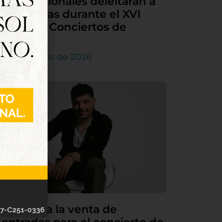
internacionales deleitarán a
Tordesillas durante el XVI
Ciclo de Conciertos de
Órgano
4 de agosto de 2026
Continúa la venta de