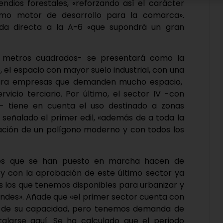
ndios forestales, «reforzando así el carácter
omo motor de desarrollo para la comarca».
lida directa a la A-6 «que supondrá un gran
96 metros cuadrados- se presentará como la
e, el espacio con mayor suelo industrial, con una
para empresas que demanden mucho espacio,
icio terciario. Por último, el sector IV -con
- tiene en cuenta el uso destinado a zonas
 señalado el primer edil, «además de a toda la
zación de un polígono moderno y con todos los
ales que se han puesto en marcha hacen de
 y con la aprobación de este último sector ya
 los que tenemos disponibles para urbanizar y
ndes». Añade que «el primer sector cuenta con
% de su capacidad, pero tenemos demanda de
alarse aquí. Se ha calculado que el periodo