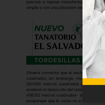
puertas a nuevas manufacturas, ya que
amplio y con una ubicación ventajosa».
Oliveira comenta que el sector I cuenta
cuadrados, sin embargo, «nos han pre
200.000 metros cuadrados para su act
acelerar el desarrollo del resto de sectores
458.512 metros cuadrados- destinará su s
ecoparque que la Junta va a construir en