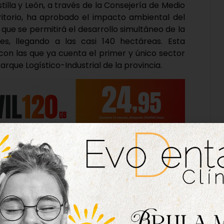
tilla y León, a través de la Consejería de Medio
ritorio, ha aprobado el impacto ambiental del
 que se permitirá el desarrollo simultáneo de la
es, llegando a las casi 140 hectáreas. Esta
con las que ya cuenta el primer y único sector
rque Logístico-Industrial de la provincia.
liveira, explica que en varias ocasiones se han
 la falta de espacio disponible, ya que según
randes espacios y hemos perdido varias por no
r de ahora eso va a cambiar, pues en breve
res últimos sectores del SEPES y abrir así las