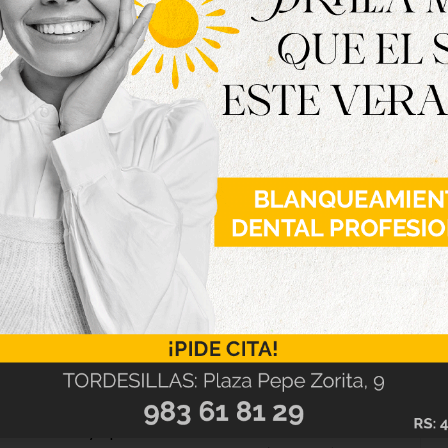
 desde ese momento «tendremos un polígono
 con parcelas de entre 1.000 y 40.000 metros
sentado propuestas que necesitaban más de
ividad, lo que ha hecho que tengamos que
». Por ello, según ha anunciado, el sector II -de
uperficie a la actividad logística, además del
 esta zona y que tendrá una base de servicios