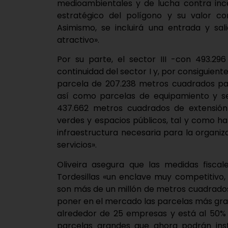
medioambientales y de lucha contra ince
estratégico del polígono y su valor c
Asimismo, se incluirá una entrada y sa
atractivo».
Por su parte, el sector III -con 493.2
continuidad del sector I y, por consiguient
parcela de 207.238 metros cuadrados 
así como parcelas de equipamiento y serv
437.662 metros cuadrados de extensión
verdes y espacios públicos, tal y como ha
infraestructura necesaria para la organi
servicios».
Oliveira asegura que las medidas fisc
Tordesillas «un enclave muy competitivo,
son más de un millón de metros cuadrados
poner en el mercado las parcelas más gra
alrededor de 25 empresas y está al 50
parcelas grandes que ahora podrán inst