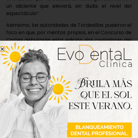
un aliciente que elevará, sin duda, el nivel del
espectáculo”.
Asimismo, las autoridades de Tordesillas pusieron el
foco en que, por méritos propios, en el Concurso de
Cortes debutarán esta edición dos cortadores del
municipio. En este sentido, Asier Álvarez Revuelta
debutará en Benavente, e Iván Rodríguez hará lo
propio en Cantalejo. En el acto, Posada ha
participado en un coloquio junto a los ganaderos
Antonio Rekagorri y Jesús Brazuelas, y el gerente
de Toro Duero, Daniel Lozano. Asimismo ha tenido
lugar otra charla con los recortadores Dany
Alonso, Iker Carrasco ‘Furry’, Pablo Martín ‘Guindi’ y
Oliver García, quienes, como protagonistas de esta
competición, también han puesto sobre la mesa
sus inquietudes y apreciaciones sobre el
Campeonato Regional.