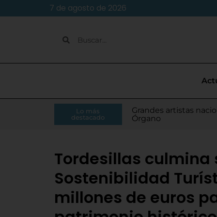
7 de agosto de 2026
Act
Caja Rural de Zamora 
Grandes artistas nacio
El presidente de la Di
Moisés Ramírez consi
Lo más
Villamarciel da comien
Continúa la venta de
Todo listo para el inic
Tordesillas refuerza 
El Pleno de Diputación
IU-APT plantea ocho p
destacado
RFEF
Órgano
Monge
para el Europeo
Tordesillas culmina 
Sostenibilidad Turíst
millones de euros pa
patrimonio histórico