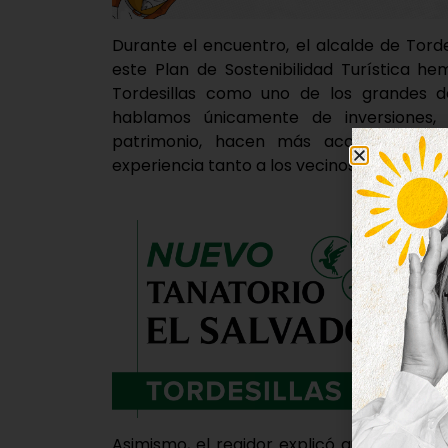
Durante el encuentro, el alcalde de Torde
este Plan de Sostenibilidad Turística h
Tordesillas como uno de los grandes de
hablamos únicamente de inversiones,
patrimonio, hacen más accesible y at
experiencia tanto a los vecinos como a quie
Asimismo, el regidor explicó que la pre