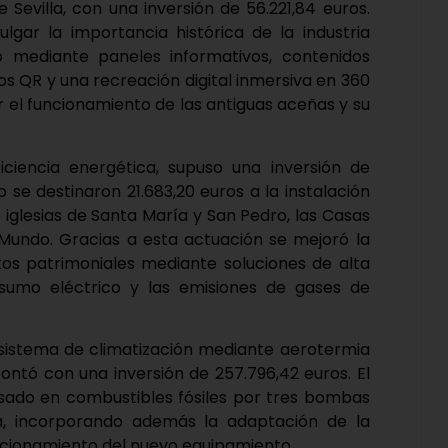
e Sevilla, con una inversión de 56.221,84 euros.
ulgar la importancia histórica de la industria
ro mediante paneles informativos, contenidos
os QR y una recreación digital inmersiva en 360
r el funcionamiento de las antiguas aceñas y su
ficiencia energética, supuso una inversión de
 se destinaron 21.683,20 euros a la instalación
s iglesias de Santa María y San Pedro, las Casas
l Mundo. Gracias a esta actuación se mejoró la
os patrimoniales mediante soluciones de alta
nsumo eléctrico y las emisiones de gases de
o sistema de climatización mediante aerotermia
ontó con una inversión de 257.796,42 euros. El
asado en combustibles fósiles por tres bombas
ia, incorporando además la adaptación de la
uncionamiento del nuevo equipamiento.