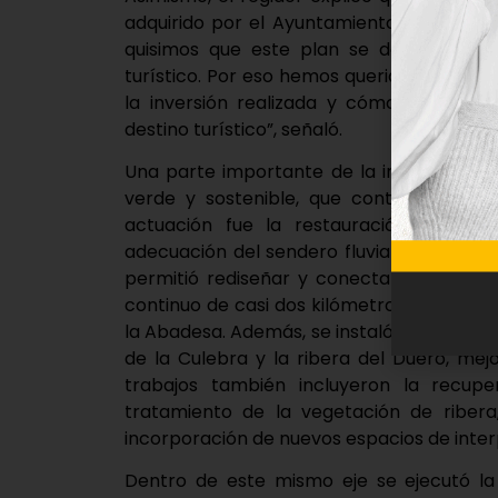
adquirido por el Ayuntamiento desde el 
quisimos que este plan se desarrollara
turístico. Por eso hemos querido explicar
la inversión realizada y cómo este trab
destino turístico”, señaló.
Una parte importante de la inversión se c
verde y sostenible, que contó con un pr
actuación fue la restauración paisajís
adecuación del sendero fluvial, con una i
permitió rediseñar y conectar los distin
continuo de casi dos kilómetros, desde e
la Abadesa. Además, se instaló una escaler
de la Culebra y la ribera del Duero, mejo
trabajos también incluyeron la recupe
tratamiento de la vegetación de ribera
incorporación de nuevos espacios de inte
Dentro de este mismo eje se ejecutó la 