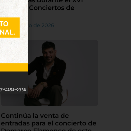
Tordesillas durante el XVI
Ciclo de Conciertos de
Órgano
4 de agosto de 2026
Continúa la venta de
entradas para el concierto de
Demarco Flamenco de este