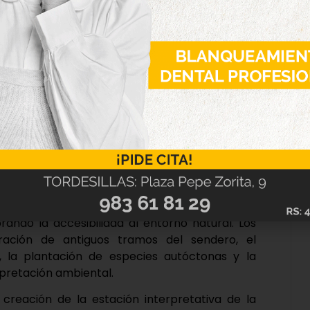
inicio del proyecto. “Desde el primer momento
 con transparencia y de la mano del sector
 qué actuaciones se han ejecutado, cuál ha sido
ajo contribuirá al futuro de Tordesillas como
oncentró en el Eje 1, dedicado a la transición
esupuesto de 262.992,69 euros. La principal
tica del entorno del río Duero mediante la
nversión de 206.770,85 euros. Esta intervención
tos tramos existentes para crear un recorrido
l embarcadero hasta el camino de Torrecilla de
a metálica que salva el desnivel entre el Paseo
rando la accesibilidad al entorno natural. Los
ración de antiguos tramos del sendero, el
, la plantación de especies autóctonas y la
rpretación ambiental.
creación de la estación interpretativa de la