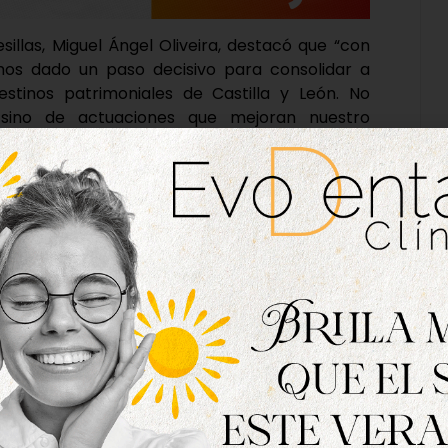
sillas, Miguel Ángel Oliveira, destacó que “con
emos dado un paso decisivo para consolidar a
stinos patrimoniales de Castilla y León. No
 sino de actuaciones que mejoran nuestro
ractivo el municipio y ofrecen una mejor
nes nos visitan”.
sentación del balance respondía al compromiso