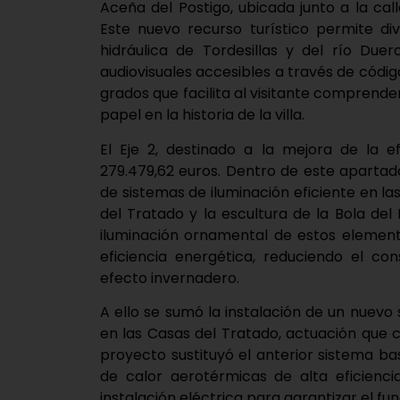
Aceña del Postigo, ubicada junto a la call
Este nuevo recurso turístico permite div
hidráulica de Tordesillas y del río Due
audiovisuales accesibles a través de códig
grados que facilita al visitante comprende
papel en la historia de la villa.
El Eje 2, destinado a la mejora de la e
279.479,62 euros. Dentro de este apartado
de sistemas de iluminación eficiente en la
del Tratado y la escultura de la Bola de
iluminación ornamental de estos element
eficiencia energética, reduciendo el co
efecto invernadero.
A ello se sumó la instalación de un nuev
en las Casas del Tratado, actuación que c
proyecto sustituyó el anterior sistema b
de calor aerotérmicas de alta eficienc
instalación eléctrica para garantizar el f