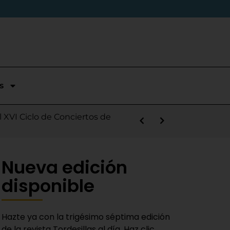
s
stórica temporada en Segunda
l XVI Ciclo de Conciertos de
s la salida de Víctor Alonso
guas Bravas y logra un puesto
las Nieves
e sábado
 Fiestas del Novillo
y adaptado a la actualidad»
Nueva edición
disponible
Hazte ya con la trigésimo séptima edición
de la revista Tordesillas al día. Haz clic