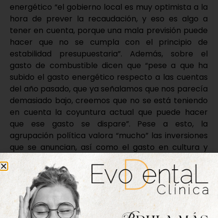
energético “el gobierno local es muy optimista a la
hora de prever la recaudación, y eso es algo a
tener en cuenta, porque una mala previsión puede
hacer que no se cumpla con el principio de
estabilidad presupuestaria”. Además, sobre el
gasto de combustible dicen que “pese a que ha
subido el gasto energético respecto a las cuentas
del año pasado, que ya señalamos que nos parecía
demasiado bajo, creemos que no se está teniendo
en cuenta la coyuntura actual que puede hacer
que ese gasto se dispare”. Pese a esto, la
agrupación política valora “mucho” las inversiones
que se anuncian, así como el gasto en cultura y
deporte, pero entienden que “falta inversiones que
no se pueden demorar más”, y entre ellas se
encuentra la dotación de espacios de sombra a la
residencia Villa de Tordesillas, puesto que “hay
partes que no tienen gran uso dónde se podría
realizar un proyecto de renaturalización para