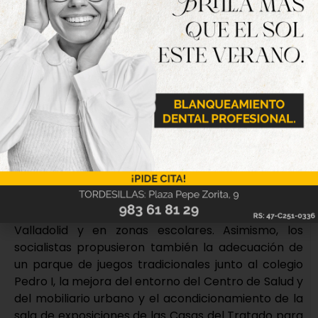
dotarlas de arbolado y algún banco para disfrute
de los usuarios y sus familias”.
Votos a favor de PP y VOX y votos en contra de
PSOE e IU-AXT
En la sesión plenaria, tanto el Partido Socialista
como IU-Alternativa por Tordesillas plantearon
una batería de enmiendas que no contaron con el
respaldo del gobierno local. Entre las propuestas
del PSOE se incluía la mejora en el alumbrado
público, concretamente en la calle Murcia, en el
barrio de San Lázaro y la instalación de radares
pedagógicos en la entrada de la avenida de
Valladolid y en zonas escolares. Asimismo, los
socialistas propusieron también la adecuación de
un parque de juegos tradicionales junto al colegio
Pedro I, la mejora del entorno del Centro de Salud y
del mobiliario urbano y el acondicionamiento de la
sala de exposiciones de las Casas del Tratado para