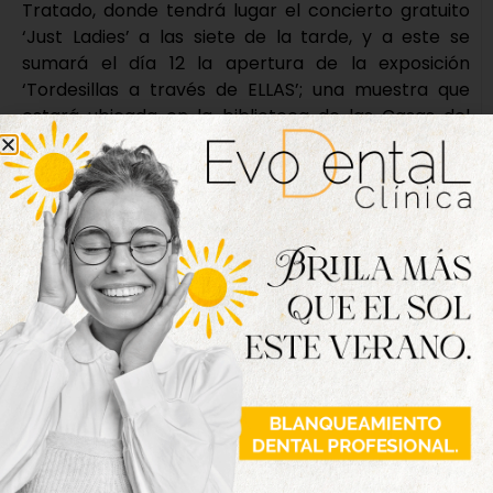
Tratado, donde tendrá lugar el concierto gratuito
‘Just Ladies’ a las siete de la tarde, y a este se
sumará el día 12 la apertura de la exposición
‘Tordesillas a través de ELLAS’; una muestra que
estará ubicada en la biblioteca de las Casas del
Tratado y en la que se reúne una colección
fotográfica de trayectorias de mujeres que han
contribuido a la igualdad en la localidad.
Por último, como broche a estas actividades, el
jueves 13 se representará en las Casas del Tratad a
las 12:00 horas la obra ‘las aventuras de la intrépida
Valentina’ para los alumnos de los colegios locales
que comprendan infantil, primero y segundo de
primaria.
Nueva edición