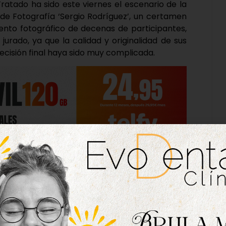
Tratado ha sido este viernes el escenario de la
de Fotografía ‘Sergio Rodríguez’, un certamen
lento fotográfico de decenas de participantes,
jurado, ya que la calidad y originalidad de sus
ecisión final haya sido muy complicada.
idad ‘Fiestas’ han sido, en primer lugar, Julio
o y la sombra’, mientras que el segundo premio
geles de la guarda’.