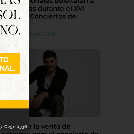
internacionales deleitarán a
Tordesillas durante el XVI
Ciclo de Conciertos de
Órgano
4 de agosto de 2026
Continúa la venta de