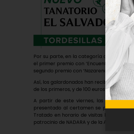
Por su parte, en la categoría de ‘Tema Li
el primer premio con ‘Encuentro en la hor
segundo premio con ‘Nazareno-2’.
Así, los galardonados han recibido, cada u
de los primeros, y de 100 euros en el caso 
A partir de este viernes, las obras de 
presentado al certamen se podrán visita
Tratado en horario de visitas hasta el ju
patrocinio de NADARA y de la Asociación el