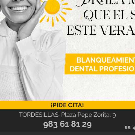
bre’, Sergio Vázquez Ortega se ha impuesto con
a dorada’, y Pablo Miguel Martín ha recibido el
no, un cheque por valor de 200 euros, en el caso
de los segundos.
los galardonados y todas aquellas que se han
r en la sala de exposiciones de las Casas del
eves 27 de noviembre.La cita ha contado con el
 Palenque Cultural.