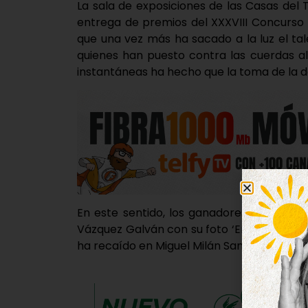
La sala de exposiciones de las Casas del 
entrega de premios del XXXVIII Concurso 
que una vez más ha sacado a la luz el ta
quienes han puesto contra las cuerdas al 
instantáneas ha hecho que la toma de la d
En este sentido, los ganadores de la modal
Vázquez Galván con su foto ‘Entre el polv
ha recaído en Miguel Milán Santana con ‘Án