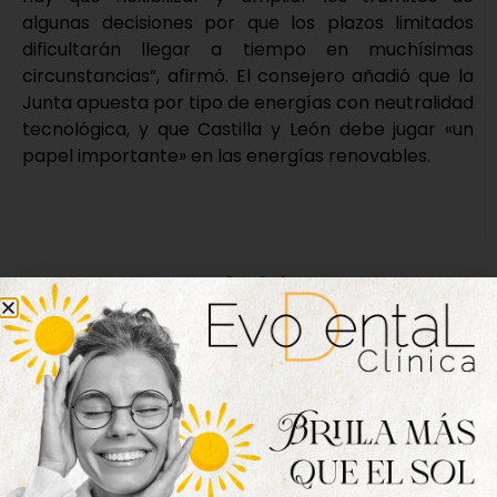
algunas decisiones por que los plazos limitados
dificultarán llegar a tiempo en muchísimas
circunstancias”, afirmó. El consejero añadió que la
Junta apuesta por tipo de energías con neutralidad
tecnológica, y que Castilla y León debe jugar «un
papel importante» en las energías renovables.
Nueva edición
disponible
Hazte ya con la trigésimo séptima edición de
la revista Tordesillas al día. Haz clic sobre la
imagen para verla online.