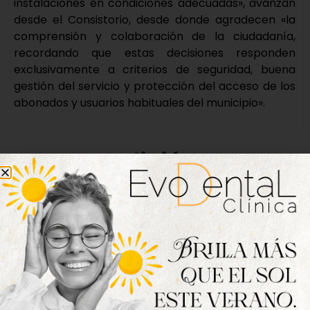
instalaciones en condiciones adecuadas», avanzan
desde el Consistorio, desde donde agradecen «la
comprensión y colaboración de la ciudadanía,
recordando que estas decisiones responden
exclusivamente a criterios de seguridad, buena
gestión del servicio y protección del acceso de los
abonados y usuarios habituales del municipio».
Nueva edición
disponible
Hazte ya con la trigésimo séptima edición de
la revista Tordesillas al día. Haz clic sobre la
imagen para verla online.