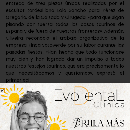
entrega de tres piezas únicas realizadas por el
escultor tordesillano Lolo Sancho para Pérez de
Gregorio, de la Calzada y Cirugeda, «para que sigan
pisando con fuerza todos los cosos taurinos de
España y de fuera de nuestras fronteras». Además,
Oliveira reconoció el trabajo organizativo de la
empresa Finca Sotoverde por su labor durante las
pasadas fiestas. «Han hecho que todo funcionase
muy bien y han logrado dar un impulso a todos
nuestros festejos taurinos, que era precisamente lo
que necesitábamos y queríamos», expresó el
primer edil.
Nueva edición
disponible