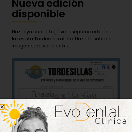
Nueva edición
disponible
Hazte ya con la trigésimo séptima edición de
la revista Tordesillas al día. Haz clic sobre la
imagen para verla online.