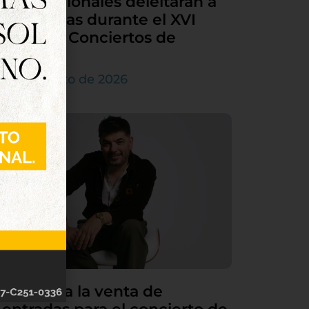
internacionales deleitarán a
Tordesillas durante el XVI
Ciclo de Conciertos de
Órgano
4 de agosto de 2026
Continúa la venta de