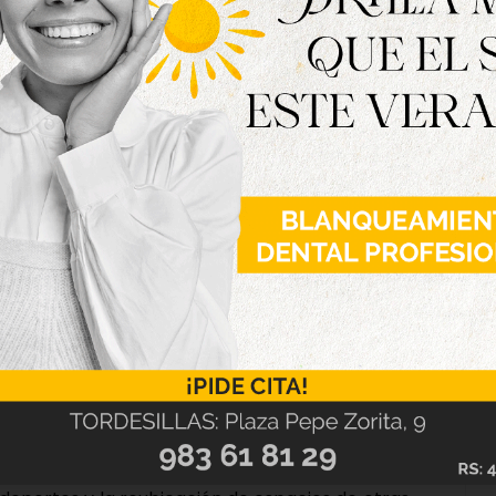
de estructuras para realizar deporte y diversas
se tenían que realizar en distintos espacios de
e era necesario dar un uso a este edificio
o para mejorar la oferta de infraestructuras en
 este espacio se sumará la nueva comisaría de
o cerca de 120.000 euros, además del centro de
e la localidad” ha confirmado Miguel Ángel
rimer edil también ha querido subrayar como
el actual Museo del Farol, con un espacio que
aciones musicales municipales”.