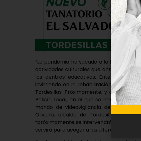
“La pandemia ha sacado a la luz la falta 
actividades culturales que anteriormente 
los centros educativos. Entendíamos qu
invirtiendo en la rehabilitación del mism
Tordesillas. Próximamente, y contiguo a
Policía Local, en el que se han invertid
mando de videovigilancia de cámaras d
Oliveira, alcalde de Tordesillas. El p
“próximamente se intervendrá también en 
servirá para acoger a las diferentes asoci