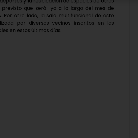
e deportes y la reubicación de espacios de otras
 previsto que será ya a lo largo del mes de
Por otro lado, la sala multifuncional de este
izada por diversos vecinos inscritos en las
es en estos últimos días.