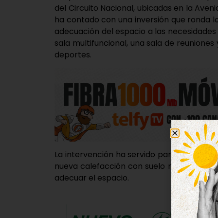
del Circuito Nacional, ubicadas en la Aveni
ha contado con una inversión que ronda los
adecuación del espacio a las necesidades
sala multifuncional, una sala de reuniones
deportes.
La intervención ha servido para poner a p
nueva calefacción con suelo radiante, un
adecuar el espacio.