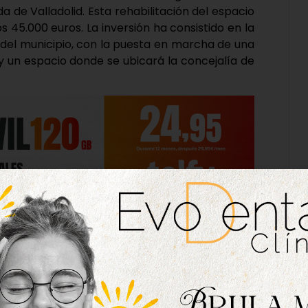
da de Valladolid. Esta rehabilitación del espacio
 45.000 euros. La inversión ha consistido en la
 del municipio, con la puesta en marcha de una
 y un espacio donde se ubicará la concejalía de
unto esta instalación, con la colocación de una
a nueva iluminación, además de mobiliario para