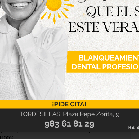
bandonaron la plantilla un total de cuatro
de la Policía Local en Tordesillas estaban en
cipios de la provincia. “Sin embargo, el
 momento a la oferta de empleo público de la
a nueva RPT firmada hace algunos meses, que
orales, hemos conseguido esta incorporación”,
e una plantilla de hasta 17 efectivos, la cual se
l 100%.