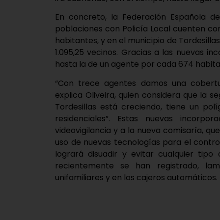
En concreto, la Federación Española de
poblaciones con Policía Local cuenten c
habitantes, y en el municipio de Tordesill
1.095,25 vecinos. Gracias a las nuevas in
hasta la de un agente por cada 674 habitan
“Con trece agentes damos una cobertur
explica Oliveira, quien considera que la
Tordesillas está creciendo, tiene un po
residenciales”. Estas nuevas incorp
videovigilancia y a la nueva comisaría, q
uso de nuevas tecnologías para el control 
logrará disuadir y evitar cualquier tipo
recientemente se han registrado, lam
unifamiliares y en los cajeros automáticos.