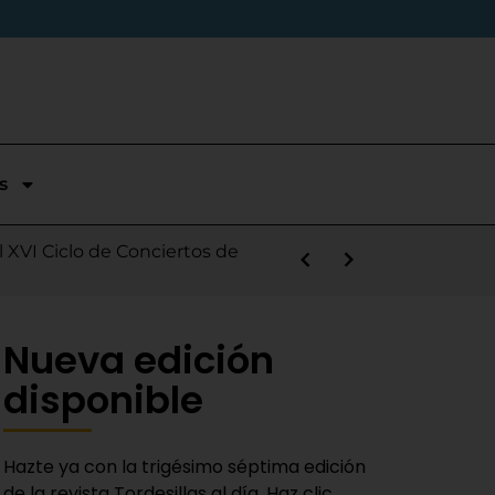
s
stórica temporada en Segunda
l XVI Ciclo de Conciertos de
s la salida de Víctor Alonso
guas Bravas y logra un puesto
las Nieves
e sábado
 Fiestas del Novillo
y adaptado a la actualidad»
Nueva edición
disponible
Hazte ya con la trigésimo séptima edición
de la revista Tordesillas al día. Haz clic