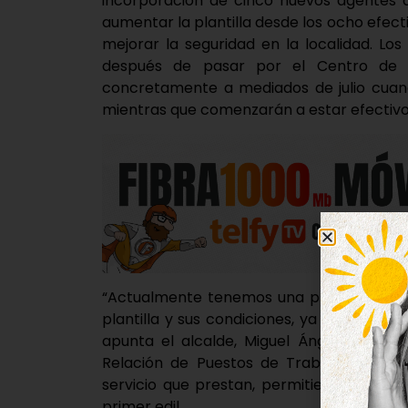
incorporación de cinco nuevos agentes a
aumentar la plantilla desde los ocho efecti
mejorar la seguridad en la localidad. L
después de pasar por el Centro de 
concretamente a mediados de julio cuan
mientras que comenzarán a estar efectivos
“Actualmente tenemos una plantilla muy 
plantilla y sus condiciones, ya que consi
apunta el alcalde, Miguel Ángel Oliveir
Relación de Puestos de Trabajo y a est
servicio que prestan, permitiendo garanti
primer edil.