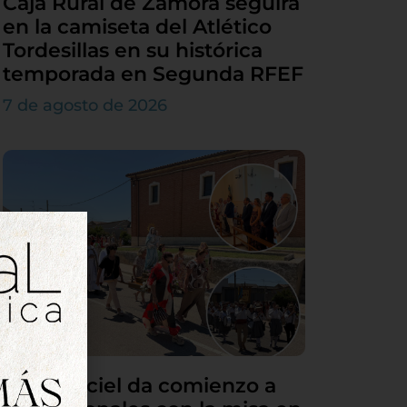
Caja Rural de Zamora seguirá
en la camiseta del Atlético
Tordesillas en su histórica
temporada en Segunda RFEF
7 de agosto de 2026
Villamarciel da comienzo a