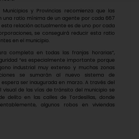
 Municipios y Provincias recomienza que las
on una ratio mínima de un agente por cada 667
as esta relación actualmente es de uno por cada
corporaciones, se conseguirá reducir esta ratio
tes en el municipio.
a completa en todas las franjas horarias”,
 seguridad “es especialmente importante porque
lígono industrial muy extenso y muchas zonas
oraciones se sumarán al nuevo sistema de
ue espera ser inaugurada en marzo. A través del
visual de las vías de tránsito del municipio se
 de delito en las calles de Tordesillas, donde
entablemente, algunos robos en viviendas