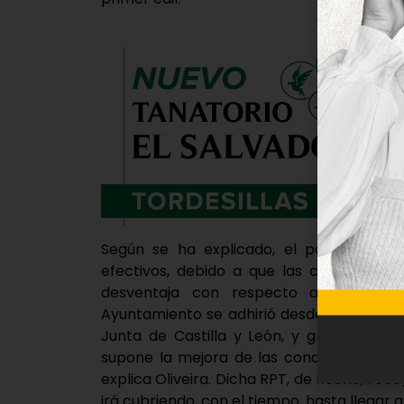
Según se ha explicado, el pasado año a
efectivos, debido a que las condiciones 
desventaja con respecto a otros muni
Ayuntamiento se adhirió desde un primer
Junta de Castilla y León, y gracias a l
supone la mejora de las condiciones lab
explica Oliveira. Dicha RPT, de hecho, recog
irá cubriendo, con el tiempo, hasta llegar a