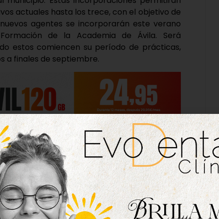
l municipio. Estas incorporaciones permitirán
vos actuales hasta los trece, con el objetivo de
os nuevos agentes se incorporarán este verano
Formación de la Academia de Ávila. Será
do estos comiencen su período de prácticas,
 a finales de septiembre.
mermada, nuestro objetivo ha sido mejorar la
deramos que la seguridad es algo fundamental”,
a. “Gracias a las mejoras que recoge la nueva
a incorporación conseguiremos mejorar este
zar la seguridad en nuestras calles”, añade el