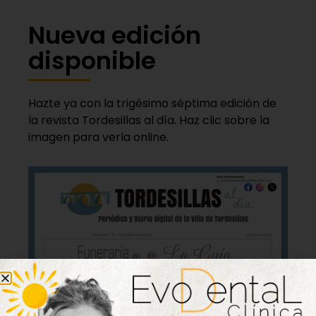
Nueva edición
disponible
Hazte ya con la trigésimo séptima edición de
la revista Tordesillas al día. Haz clic sobre la
imagen para verla online.