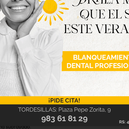
o y pluviales en un horizonte de dos años.
de la Mancomunidad Vega Duero, Miguel Ángel
al de gestión del agua “es fruto de un trabajo
ón de preocupación por el estado de salud de la
eamiento. Al mismo tiempo que ahora iniciamos
erosas obras de urbanización con el orden de
ue venían a paliar los problemas más severos
, ha subrayado.