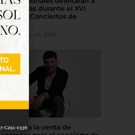
internacionales deleitarán a
Tordesillas durante el XVI
Ciclo de Conciertos de
Órgano
4 de agosto de 2026
Continúa la venta de