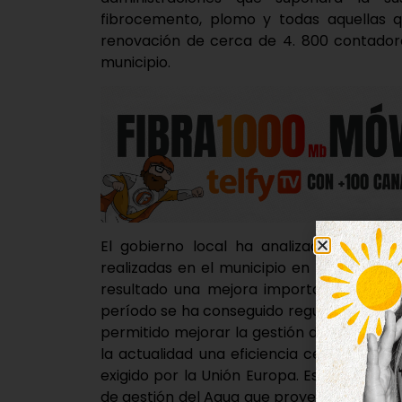
fibrocemento, plomo y todas aquellas 
renovación de cerca de 4. 800 contador
municipio.
El gobierno local ha analizado este vie
realizadas en el municipio en materia de
resultado una mejora importante en esto
período se ha conseguido regularizar y co
permitido mejorar la gestión del servicio.
la actualidad una eficiencia cercana al 
exigido por la Unión Europa. Esto es lo q
de gestión del Agua que proyecta una inv