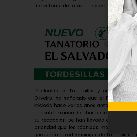
del sistema de abastecimiento, saneamient
El alcalde de Tordesillas y presidente 
Oliveira, ha señalado que el Plan Integr
iniciado hace varios años ante la situaci
red subterránea de abastecimiento y san
su redacción, se han llevado a cabo num
prioridad que los técnicos marcaron y q
que sufría la red municipal de Tordesillas”