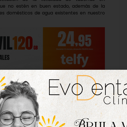
que no estén en buen estado, además de la
es domésticos de agua existentes en nuestro
rnes el resultado de las últimas actuaciones
 ahorro y eficiencia hídrica, que ha dado como
s últimos cuatro años. En concreto, en este
ntrolar un 9% más del agua municipal, lo que ha
 No obstante, la red de abastecimiento tiene en
56,80 %, una cifra muy por debajo del estándar
ue ha motivado la redacción de un Plan Integral
ersión muy importante para la renovación total