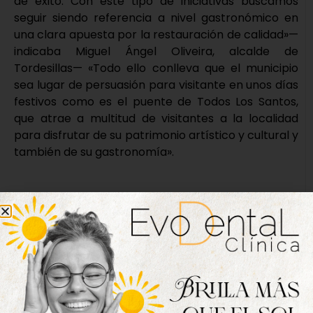
de éxito. Con este tipo de iniciativas buscamos
seguir siendo referencia a nivel gastronómico en
una clara apuesta por la restauración de calidad»—
indicaba Miguel Ángel Oliveira, alcalde de
Tordesillas— «Todo ello conlleva que el municipio
sea lugar de persuasión para visitante en unos días
festivos como es el puente de Todos Los Santos,
que atrae a multitud de visitantes a la localidad
para disfrutar de su patrimonio artístico y cultural y
también de su gastronomía».
Nueva edición
disponible
Hazte ya con la trigésimo séptima edición de