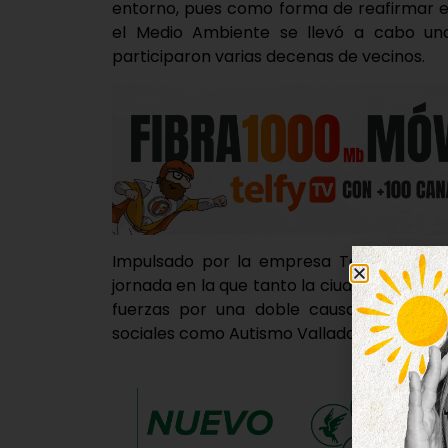
entorno, pues como forma de reafirmar e
el Medio Ambiente se llevó a cabo un
participaron varias decenas de vecinos.
Impulsado por la empresa Technoform Bau
jornada en la que tanto la ciudadanía como 
fuerzas por una doble causa; cuidar e
sociales como Autismo Valladolid y la Feder