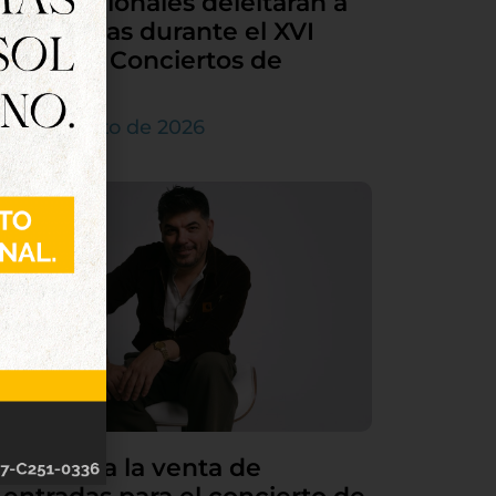
internacionales deleitarán a
Tordesillas durante el XVI
Ciclo de Conciertos de
Órgano
4 de agosto de 2026
Continúa la venta de