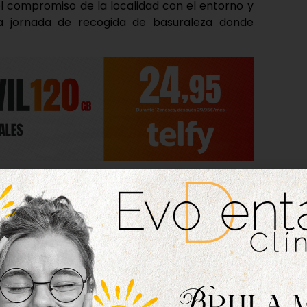
l compromiso de la localidad con el entorno y
a jornada de recogida de basuraleza donde
tec Ibérica, esta iniciativa dio lugar a una
el tejido empresarial y el institucional unieron
l medio ambiente y colaborar con entidades
ación de Esclerosis Múltiple de Castilla y León.