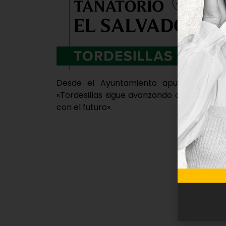
Desde el Ayuntamiento apuntan que e
«Tordesillas sigue avanzando como un mu
con el futuro».