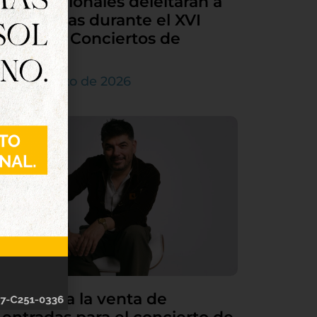
internacionales deleitarán a
Tordesillas durante el XVI
Ciclo de Conciertos de
Órgano
4 de agosto de 2026
Continúa la venta de