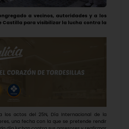
congregado a vecinos, autoridades y a los
 Castilla para visibilizar la lucha contra la
 los actos del 25N, Día Internacional de la
jeres, una fecha con la que se pretende rendir
da día luchan contra sus agresores y reafirmar