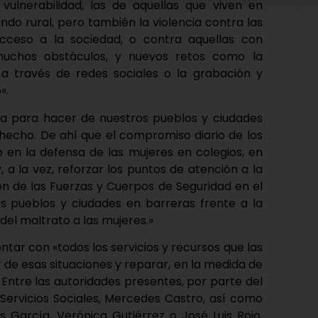
ulnerabilidad, las de aquellas que viven en
do rural, pero también la violencia contra las
acceso a la sociedad, o contra aquellas con
muchos obstáculos, y nuevos retos como la
s a través de redes sociales o la grabación y
».
nta para hacer de nuestros pueblos y ciudades
n hecho. De ahí que el compromiso diario de los
 en la defensa de las mujeres en colegios, en
, a la vez, reforzar los puntos de atención a la
ón de las Fuerzas y Cuerpos de Seguridad en el
s pueblos y ciudades en barreras frente a la
del maltrato a las mujeres.»
tar con «todos los servicios y recursos que las
 de esas situaciones y reparar, en la medida de
 Entre las autoridades presentes, por parte del
Servicios Sociales, Mercedes Castro, así como
s García, Verónica Gutiérrez o José Luis Rojo.