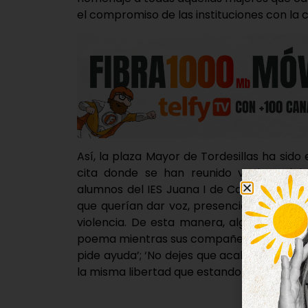
el compromiso de las instituciones con la 
Así, la plaza Mayor de Tordesillas ha sido
cita donde se han reunido vecinos del m
alumnos del IES Juana I de Castilla, quie
que querían dar voz, presencia y reconoc
violencia. De esta manera, algunos de lo
poema mientras sus compañeros levantaba
pide ayuda’; ‘No dejes que acabe contigo’; 
la misma libertad que estando sola, sal de a