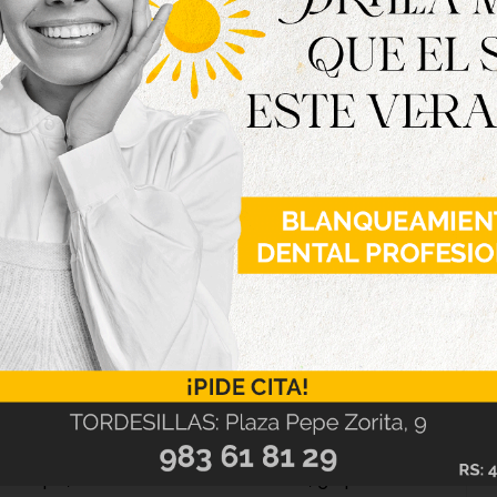
iesto de la Federación Española de Municipios y
 «importancia de estar unidos y sumar voces
n igualdad». En el texto, se ha recordado que,
es, 36 de ellas solo en lo que va de 2025, «vidas
». «Y estos números no son solo cifras, son
anza… Una situación ante la que no podemos, ni
da una de las formas de violencia machista que
al las que, de una manera más cruda, golpean la