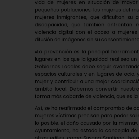
vida de mujeres en situación de mayor v
pequeñas poblaciones, las mujeres del mun
mujeres inmigrantes, que dificultan su 
discapacidad, que también enfrentan 
violencia digital con el acoso a mujere
difusión de imágenes sin su consentimiento
«La prevención es la principal herramie
lugares en los que la igualdad real sea u
Gobiernos Locales debe seguir avanzando
espacios culturales y en lugares de ocio, y
mujer y contribuir a una mejor coordinaci
ámbito local. Debemos convertir nuestro
forma más cobarde de violencia, que es la 
Así, se ha reafirmado el compromiso de con
mujeres víctimas precisan para poder salir
lo posible, el daño causado por la misma».
Ayuntamiento, ha estado la concejala de 
otros ediles, como Susana Santiago, Isaía