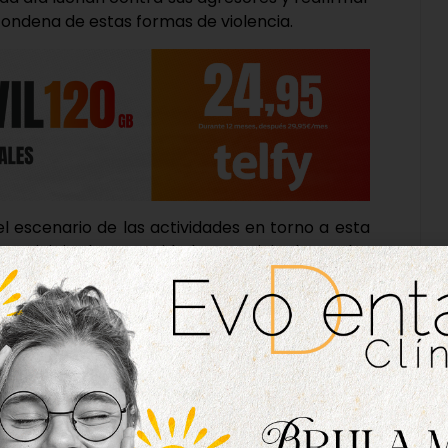
condena de estas formas de violencia.
 el escenario de las actividades en torno a esta
unicipio, las autoridades municipales, y los
nes han llevado a cabo una presentación con la
imiento a las mujeres que sufren o han sufrido
s estudiantes han leído su propio manifiesto y
n pancartas con salvas como: ‘No estas sola,
‘Tu vida no es posesión de nadie’ o ‘Si no tienes
hí’, entre otras.