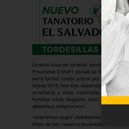
En esta línea se ha leído también el manif
Provincias (FEMP) donde se ha subrayado
para luchar todos juntos por un futuro e
desde 2003, han sido asesinadas 1.331 mujer
arrebatas y vidas marcadas para siempre
familias rotas, angustia, dolor, desesper
debemos, resignarnos».
«Queremos seguir visibilizando todas y ca
tiñen de luto nuestra sociedad. En especi