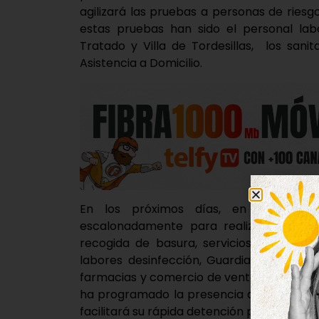
agilizará las pruebas a personas de riesg
estas pruebas han sido el personal labo
Tratado y Villa de Tordesillas, los sani
Asistencia a Domicilio.
En los próximos días, en coordinac
escalonadamente para realizar el test a
recogida de basura, servicios funerarios,
labores desinfección, Guardia Civil, Pro
farmacias y comercio de venta de produc
ha programado la presencia de un Covid-c
facilitará su rápida detención para los posi