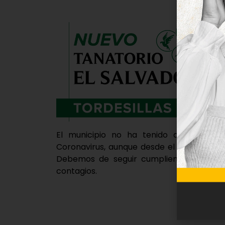
El municipio no ha tenido que lamenta
Coronavirus, aunque desde el consistorio 
Debemos de seguir cumpliendo estricta
contagios.