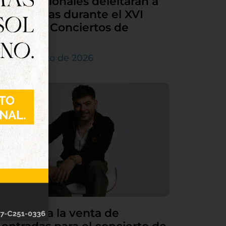
internacionales deleitarán a
Tordesillas durante el XVI
Ciclo de Conciertos de
Órgano
4 de agosto de 2026
Continúa la venta de