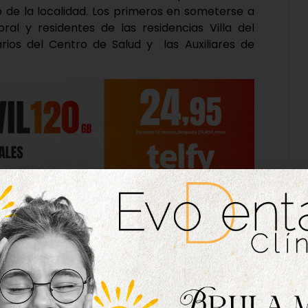
o de la localidad. Los primeros en someterse a
ral y residentes de las residencias Villa del
tarios del Centro de Salud y las Auxiliares de
ión con el Ayuntamiento, se irá citando
 los trabajadores de servicios de limpieza,
 Policía Local, personal municipal que realiza
tección Civil y trabajadores de supermercados,
tos esenciales. La primera semana de mayo se
ar para la realización de test masivos, lo que
bles casos.