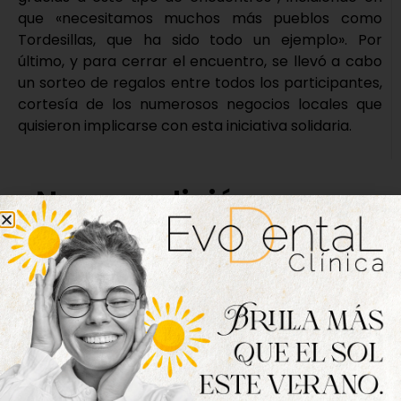
que «necesitamos muchos más pueblos como
Tordesillas, que ha sido todo un ejemplo». Por
último, y para cerrar el encuentro, se llevó a cabo
un sorteo de regalos entre todos los participantes,
cortesía de los numerosos negocios locales que
quisieron implicarse con esta iniciativa solidaria.
Nueva edición
disponible
Hazte ya con la trigésimo séptima edición de
la revista Tordesillas al día. Haz clic sobre la
imagen para verla online.