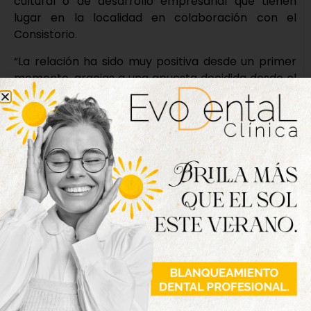
cultural o de desarrollo empresarial que tienen
lugar en la localidad en colaboración con el
Consistorio.
“La relación ha sido muy positiva desde un primer
momento, gracias a una apuesta decidida desde el
Ayuntamiento por la energía eólica pero también a
la óptima disposición de Nadara a la hora de poner
en valor nuestro entorno y potenciar en todos los
ámbitos el municipio. Estamos encantados de
recibir este galardón y esperamos que esta
colaboración, que sirve de claro ejemplo de las
ventajas que aporta la cooperación público-
privada, pueda mantenerse por muchos años para
beneficio de todos los tordesillanos”, concluye el
primer edil.
Nueva edición