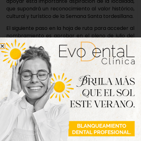
apoyar esta importante aspiración de la localidad,
que supondrá un reconocimiento al valor histórico,
cultural y turístico de la Semana Santa tordesillana.
El siguiente paso en la hoja de ruta para acceder al
nombramiento es aprobar en el pleno de julio del
Ayuntamiento la solicitud y, con la luz verde de
todos los grupos, presentar en la Junta de Castilla y
León el expediente para que estos lo remitan a la
Secretaría del Estado, quienes en un plazo de tres
meses deberán dar una respuesta sobre la
concesión o no de la declaración.
Por parte del Consistorio tordesillano sostienen
que, de obtener el nombramiento, “la repercusión
sería muy importante, ya que a nivel de prestigio
sería un punto a favor y tendría un gran impacto a
nivel turístico, cultural y económico en la villa”.