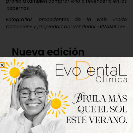
prohibía también comprar vino o revenderlo en las
tabernas.
Fotografías procedentes de la web «Todo
Colección» y propiedad del vendedor «VVAMBITE»
Nueva edición
disponible
Hazte ya con la trigésimo séptima edición de
la revista Tordesillas al día. Haz clic sobre la
imagen para verla online.