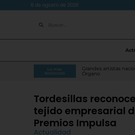
8 de agosto de 2026
Act
Caja Rural de Zamora 
Grandes artistas nacio
El presidente de la Di
Moisés Ramírez consi
Lo más
Villamarciel da comien
Continúa la venta de
Todo listo para el inic
Tordesillas refuerza 
El Pleno de Diputación
IU-APT plantea ocho p
destacado
RFEF
Órgano
Monge
para el Europeo
Tordesillas reconoce
tejido empresarial de
Premios Impulsa
Actualidad