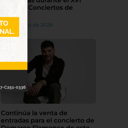
Tordesillas durante el XVI
Ciclo de Conciertos de
Órgano
4 de agosto de 2026
Continúa la venta de
entradas para el concierto de
Demarco Flamenco de este