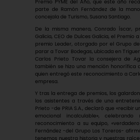
Premio PYME del Año, que este año reca
parte de Ramón Fernández de la mano d
concejala de Turismo, Susana Santiago.
De la misma manera, Conrado Íscar, pre
Galicia, CEO de Dulces Galicia, el Premio a
premio Leader, otorgado por el Grupo de 
parar a Tovar Bodegas, ubicada en Triguero
Carlos Prieto Tovar la consejera de Agr
también se hizo una mención honorífica a P
quien entregó este reconocimiento a Carlo
empresa.
Y tras la entrega de premios, los galard
los asistentes a través de una entreten
Prieto -de PRIA S.A., declaró que «recibir 
emocional incalculable», celebrando
reconocimiento a su equipo, «verdader
Fernández -del Grupo Los Toreros- afirmó
tenemos nuestra historia y nuestras raíce