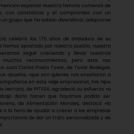
mención especial. Nuestra historia comenzó de
io, con constancia y el compromiso con un
a un grupo que ha sabido diversificar, adaptarse
icia celebró los 175 años de andadura de su
 hemos apostado por nuestro pueblo, nuestra
eramos seguir creciendo y llevar nuestros
 muchos reconocimientos, pero este nos
e Juan Carlos Prieto Tovar, de Tovar Bodegas,
sus abuelos, «que son quienes nos enseñaron a
compañeros en este viaje empresarial, mis hijos
o Herranz, de PITESA, agradeció su esfuerzo «a
rabajo diario hacen que hayamos podido ser
oreno, de Alimentación Morales, destacó «la
es a la hora de ayudar a crecer a las empresas
 importancia de dar un trato personalizado y de
l.