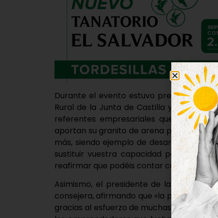
Durante el evento estuvo presente la con
Rural de la Junta de Castilla y León, Mar
referentes empresariales que están hoy 
aportan su granito de arena para que Torde
más, siendo ejemplo de desarrollo rural 
sustituir vuestra capacidad para sacar 
reafirmar que podéis contar con la Junta p
Asimismo, el presidente de la Diputación
consejera, afirmando que «la provincia de 
gracias al esfuerzo de muchas personas, n