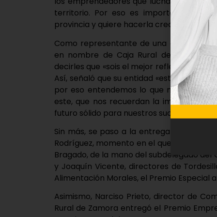
los emprendedores que luchan y apuestan
territorio. Por eso es importante recon
provincia y quiere hacerla crecer».
Como representante de una de las princi
en nombre de Caja Rural de Zamora, Nar
decirles que «sois el mejor reflejo de lo 
Así, señaló que su entidad «está pegada al
por eso entendemos lo que necesitáis y
este, que nos recuerdan la importancia d
futuro sólido para nuestros sucesores».
Sin más, se paso a la entrega de premios
Rodríguez, momento en el que recogieron 
Bragado, de la mano del subdelegado del G
y Joaquín Vicente, directores de Tordesil
Alimentación Morales, el Premio Especial 
Asimismo, Narciso Prieto, director de Com
Rural de Zamora entregó el Premio Empresa