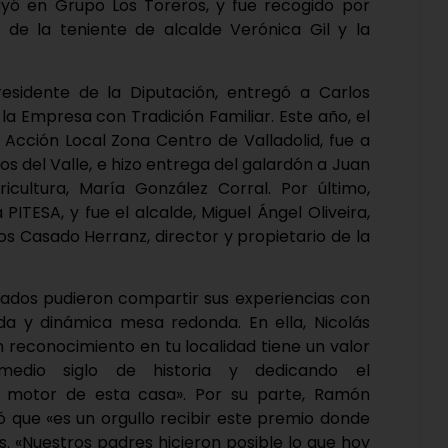
yó en Grupo Los Toreros, y fue recogido por
e la teniente de alcalde Verónica Gil y la
sidente de la Diputación, entregó a Carlos
 la Empresa con Tradición Familiar. Este año, el
Acción Local Zona Centro de Valladolid, fue a
s del Valle, e hizo entrega del galardón a Juan
icultura, María González Corral. Por último,
ITESA, y fue el alcalde, Miguel Ángel Oliveira,
s Casado Herranz, director y propietario de la
onados pudieron compartir sus experiencias con
ida y dinámica mesa redonda. En ella, Nicolás
un reconocimiento en tu localidad tiene un valor
 medio siglo de historia y dedicando el
o motor de esta casa». Por su parte, Ramón
 que «es un orgullo recibir este premio donde
s. «Nuestros padres hicieron posible lo que hoy