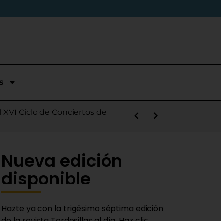
s
stórica temporada en Segunda
l XVI Ciclo de Conciertos de
s la salida de Víctor Alonso
guas Bravas y logra un puesto
las Nieves
e sábado
 Fiestas del Novillo
y adaptado a la actualidad»
Nueva edición
disponible
Hazte ya con la trigésimo séptima edición
de la revista Tordesillas al día. Haz clic