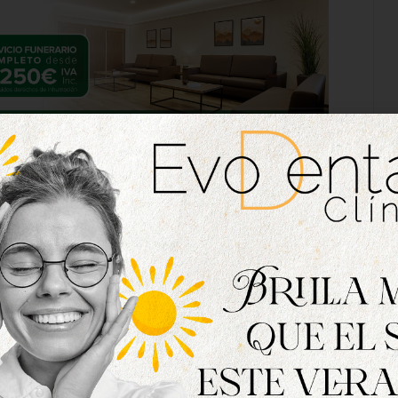
sejera de Agricultura, Ganadería y Desarrollo
ía González Corral, quien señaló que «todos los
aquí aúnan trayectoria, tradición y apego, y
sillas, la provincia y la región crezca un poco
en mayúsculas». «Ninguna administración puede
adelante cada día vuestros negocios, y quiero
ara seguir haciéndolo», señaló.
, Conrado Íscar, se sumó a las palabras de la
Valladolid y Tordesillas están de moda, y eso es
o solo de las administraciones, sino también de