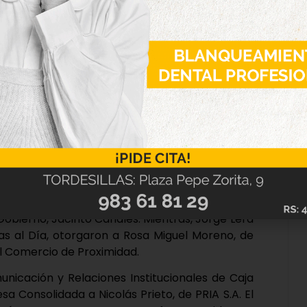
, y que generan riqueza y empleo en nuestro
ocer a quien arriesga, apuesta y cree en la
pales empresas patrocinadoras del evento, y
ciso Prieto se dirigió a los premiados para
que representa una empresa en vuestro entorno».
 territorio, y conoce de cerca vuestros retos, y
 apostamos por vosotros y por eventos como
e seguir trabajando juntos para garantizar un
, que comenzó con el áccesit a Hijos de Julián
el premio Manuel, Víctor e Indalecio Rodríguez
obierno, Jacinto Canales. Mientras, Jorge Lera
las al Día, otorgaron a Rosa Miguel Moreno, de
al Comercio de Proximidad.
unicación y Relaciones Institucionales de Caja
 Consolidada a Nicolás Prieto, de PRIA S.A. El