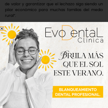
de valor y garantizar que el lechazo siga siendo un
pilar económico para muchas familias del medio
rural”.
El encuentro concluyó con un consenso general
sobre la necesidad de seguir impulsando iniciativas
que refuercen la promoción del lechazo y su
vínculo con el territorio, consolidándolo como uno
de los productos más representativos de la
gastronomía de Castilla y León cuya calidad le
hace ser reconocido dentro y fuera de nuestras
fronteras.
Nueva edición
disponible