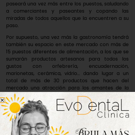
paseará una vez más entre los puestos, saludando
a comerciantes y paseantes y copando las
miradas de todos aquellos que la encuentren a su
paso.
Por supuesto, una vez más la gastronomía tendrá
también su espacio en este mercado con más de
15 puestos diferentes de alimentación, a los que se
sumarán productos artesanos para todos los
gustos con orfebrería, encuadernación,
marionetas, cerámica, vidrio… dando lugar a un
total de más de 30 productos que hacen del
mercado una atracción para los amantes de la
artesanía.
Nueva edición
disponible