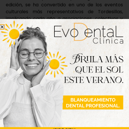
edición, se ha convertido en uno de los eventos
culturales más representativos de Tordesillas,
implicando cada año a asociaciones, colectivos y
vecinos que se suman a esta puesta en escena
histórica.
Con esta iniciativa, la Villa vuelve a poner en valor
su pasado y la figura de Juana I de Castilla,
reforzando al mismo tiempo el atractivo cultural y
turístico de un evento que convierte las calles de
Tordesillas en un auténtico viaje al pasado.
Fotografías: Diego Rayaces
Nueva edición
disponible