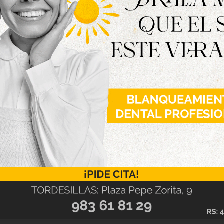
 degustarán seis referencias artesanas, guiadas
partirán los secretos de cada elaboración, su
estra tierra. El evento contará además con una
r el equipo del Hotel Restaurante Los Toreros,
 abierta al público en la misma ubicación. El
istendida, una referencia extra de cada una de
s para su consumo individual. Una oportunidad
fiesta, charlar con los cerveceros y seguir