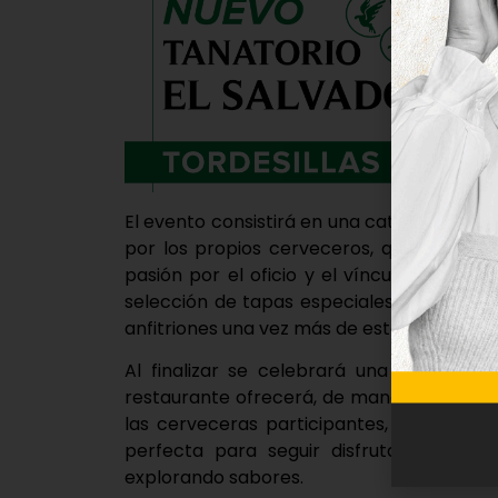
El evento consistirá en una cata donde se
por los propios cerveceros, quienes com
pasión por el oficio y el vínculo con nu
selección de tapas especiales servidas po
anfitriones una vez más de esta cita.
Al finalizar se celebrará una ‘postcata’
restaurante ofrecerá, de manera libre y d
las cerveceras participantes, disponible
perfecta para seguir disfrutando de la 
explorando sabores.