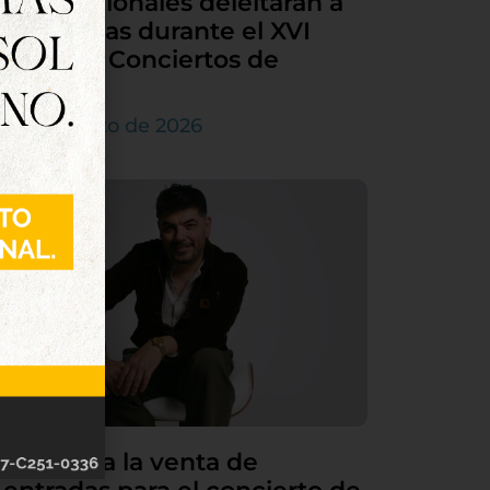
internacionales deleitarán a
Tordesillas durante el XVI
Ciclo de Conciertos de
Órgano
4 de agosto de 2026
Continúa la venta de