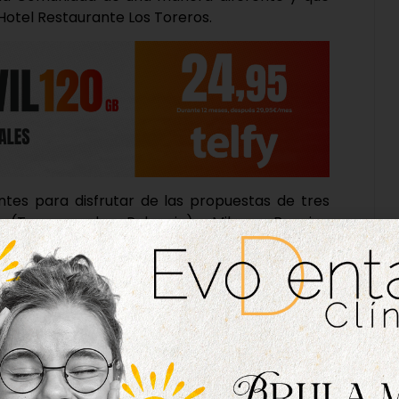
 Hotel Restaurante Los Toreros.
entes para disfrutar de las propuestas de tres
 (Torquemada, Palencia), Milana Brewing
avo Arte (La Lastrilla, Segovia). Este año, el
ia y tres productoras de cerveza que son
 la cercanía con los productores y esta bebida
stronómica que marida con lo mejor de nuestra