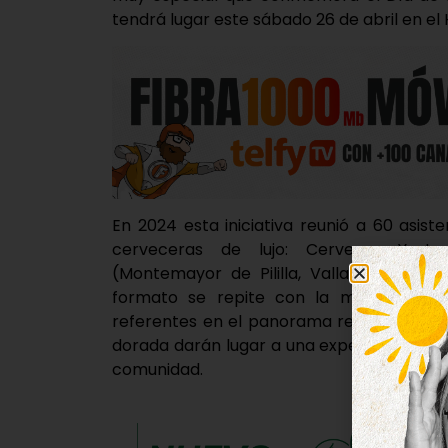
tendrá lugar este sábado 26 de abril en el
En 2024 esta iniciativa reunió a 60 asist
cerveceras de lujo: Cervezas Yesta
(Montemayor de Pililla, Valladolid) y Oct
formato se repite con la misma esenc
referentes en el panorama regional. Así,
dorada darán lugar a una experiencia ga
comunidad.