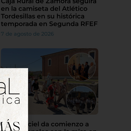
Caja Rural de Zamora seguirá
en la camiseta del Atlético
Tordesillas en su histórica
temporada en Segunda RFEF
7 de agosto de 2026
Villamarciel da comienzo a