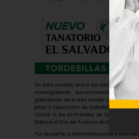
En este sentido, entre las citas más de
Investigadores Iberoamericanos organi
galardones de la Red Leader Castilla y Le
junto a Diputación de Valladolid; la Asam
Carlos V; los XII Premios de Excelencia
Ibérica; el Día del Turismo de Castilla y Le
Por su parte, a nivel institucional e interna