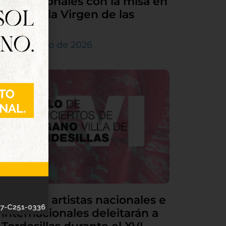
sus patronales con la misa en
honor a la Virgen de las
Nieves
5 de agosto de 2026
Grandes artistas nacionales e
internacionales deleitarán a