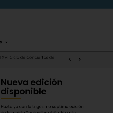
s
stórica temporada en Segunda
l XVI Ciclo de Conciertos de
s la salida de Víctor Alonso
guas Bravas y logra un puesto
las Nieves
e sábado
 Fiestas del Novillo
y adaptado a la actualidad»
Nueva edición
disponible
Hazte ya con la trigésimo séptima edición
de la revista Tordesillas al día. Haz clic