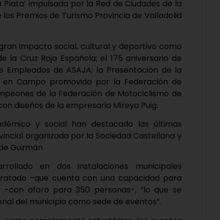
a Plata’ impulsada por la Red de Ciudades de la
e los Premios de Turismo Provincia de Valladolid
ran impacto social, cultural y deportivo como
de la Cruz Roja Española; el 175 aniversario de
 de Empleados de ASAJA; la Presentación de la
s en Campo promovida por la Federación de
campeones de la Federación de Motociclismo de
 con diseños de la empresaria Mireya Puig.
adémico y social han destacado las últimas
incial organizada por la Sociedad Castellana y
 de Guzmán.
rollado en dos instalaciones municipales
Tratado -que cuenta con una capacidad para
o -con aforo para 350 personas-, “lo que se
ional del municipio como sede de eventos”.