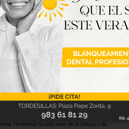
stacadas se encuentran el Congreso de Jóvenes
zado por la Universidad de Valladolid; los
ón; las proyecciones del Seminci para escolares
blea de socios españoles de la Ruta Europea de
 Académica organizados por Technoform Bautec
ón; o el Encuentro Interprofesional de la Patata.
cional, Tordesillas ha sido sede de la Clausura de