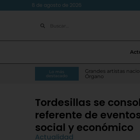
8 de agosto de 2026
Act
Caja Rural de Zamora 
Grandes artistas nacio
El presidente de la Di
Moisés Ramírez consi
Lo más
Villamarciel da comien
Continúa la venta de
Todo listo para el inic
Tordesillas refuerza 
El Pleno de Diputación
IU-APT plantea ocho p
destacado
RFEF
Órgano
Monge
para el Europeo
Tordesillas se cons
referente de eventos
social y económico
Actualidad