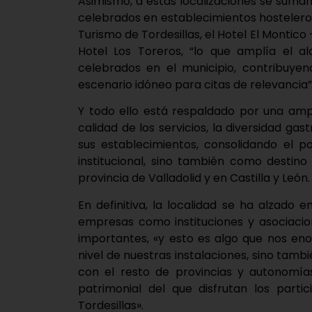
Asimismo, a estas localizaciones se sum
celebrados en establecimientos hostelero
Turismo de Tordesillas, el Hotel El Montic
Hotel Los Toreros, “lo que amplía el al
celebrados en el municipio, contribuye
escenario idóneo para citas de relevancia”
Y todo ello está respaldado por una ampl
calidad de los servicios, la diversidad g
sus establecimientos, consolidando el p
institucional, sino también como destino
provincia de Valladolid y en Castilla y León.
En definitiva, la localidad se ha alzado 
empresas como instituciones y asociacio
importantes, «y esto es algo que nos eno
nivel de nuestras instalaciones, sino tam
con el resto de provincias y autonomías
patrimonial del que disfrutan los part
Tordesillas».