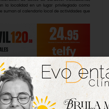
an la localidad en un lugar privilegiado como
se suman al calendario local de actividades que
ha albergado solo este año 25 encuentros en los
icipantes llegados desde otros municipios,
 Estos datos arrojan una visión muy positiva en
ctividades de esta índole, ya que gracias a ellas
ad económica, turística y de dinamización del
 en sectores como la hostelería, el comercio y
l Ayuntamiento ven como «un refuerzo del papel
eventos de alcance nacional e internacional».