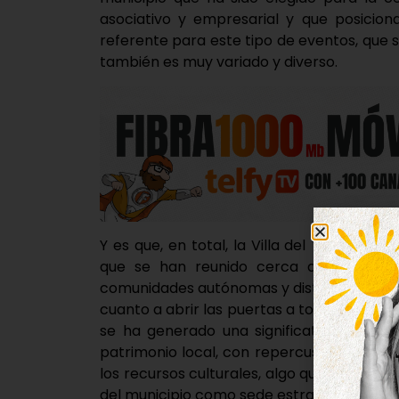
asociativo y empresarial y que posicion
referente para este tipo de eventos, que 
también es muy variado y diverso.
Y es que, en total, la Villa del Tratado 
que se han reunido cerca de 6.000 part
comunidades autónomas y distintos países.
cuanto a abrir las puertas a todo tipo de a
se ha generado una significativa activid
patrimonio local, con repercusión directa
los recursos culturales, algo que desde e
del municipio como sede estratégica para 