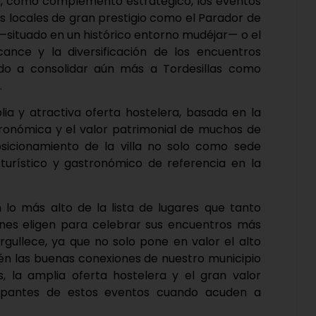
an, como complemento estratégico, los eventos
s locales de gran prestigio como el Parador de
o —situado en un histórico entorno mudéjar— o el
cance y la diversificación de los encuentros
ndo a consolidar aún más a Tordesillas como
.
ia y atractiva oferta hostelera, basada en la
astronómica y el valor patrimonial de muchos de
osicionamiento de la villa no solo como sede
 turístico y gastronómico de referencia en la
en lo más alto de la lista de lugares que tanto
nes eligen para celebrar sus encuentros más
rgullece, ya que no solo pone en valor el alto
bién las buenas conexiones de nuestro municipio
, la amplia oferta hostelera y el gran valor
icipantes de estos eventos cuando acuden a