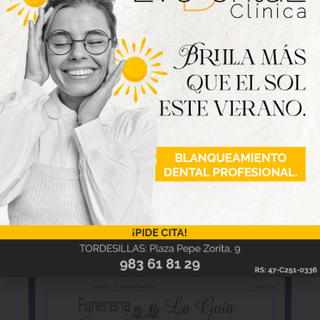
Carro, Zulema San José, María Ángeles Santos y
Verónica Gutiérrez.
Nueva edición
disponible
Hazte ya con la trigésimo séptima edición de
la revista Tordesillas al día. Haz clic sobre la
imagen para verla online.