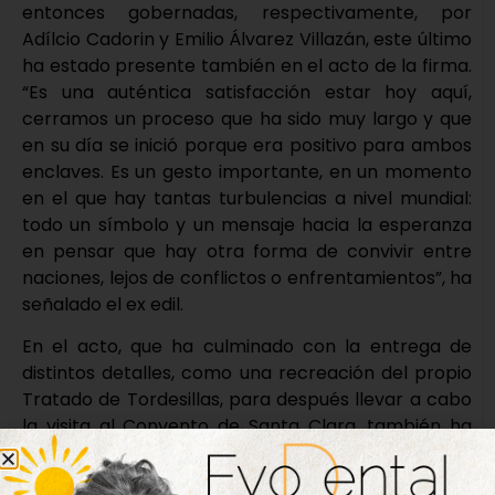
entonces gobernadas, respectivamente, por
Adílcio Cadorin y Emilio Álvarez Villazán, este último
ha estado presente también en el acto de la firma.
“Es una auténtica satisfacción estar hoy aquí,
cerramos un proceso que ha sido muy largo y que
en su día se inició porque era positivo para ambos
enclaves. Es un gesto importante, en un momento
en el que hay tantas turbulencias a nivel mundial:
todo un símbolo y un mensaje hacia la esperanza
en pensar que hay otra forma de convivir entre
naciones, lejos de conflictos o enfrentamientos”, ha
señalado el ex edil.
En el acto, que ha culminado con la entrega de
distintos detalles, como una recreación del propio
Tratado de Tordesillas, para después llevar a cabo
la visita al Convento de Santa Clara, también ha
estado presente el teniente de alcalde, José Luis
Rojo, así como los concejales Verónica Gil, Jesús