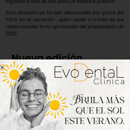
ingresos a final de año para un balance positivo”.
Esta situación ya ha sido denunciado por parte del
PSOE en la oposición , quien aludia a través de sus
redes sociales la no aprobación del presupuesto de
2022.
Nueva edición
disponible
Hazte ya con la trigésimo séptima edición de
la revista Tordesillas al día. Haz clic sobre la
imagen para verla online.