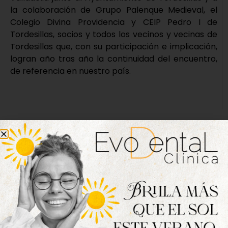
la colaboración de Grupo Palenque Medieval, el
Colegio Divina Providencia y CEIP Pedro I de
Tordesillas, socios y todos los vecinos y vecinas de
Tordesillas que, con su participación e implicación,
logran año tras año la continuidad del encuentro,
de referencia en nuestro país.
Nueva edición
disponible
Hazte ya con la trigésimo séptima edición de
la revista Tordesillas al día. Haz clic sobre la
imagen para verla online.