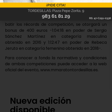
participantes con mayor edad. Los premios para
los atletas locales serán de 150 euros y trofeo, 100
euros y trofeo y 75 euros y trofeo, además del
galardón a los que tengan más edad. En caso de
batir los récords de competición, se otorgará un
bonus de 400 euros -1:04:18 en poder de Sergio
Sánchez Martínez en categoría masculina
obtenido en 2016 y 1:12:47 en poder de Rebeca
Jeruto en categoría femenina obtenido en 2018-.
Para conocer a fondo la normativa y condiciones
de ambas competiciones puede acceder a la web
oficial del evento, www.mmaratontordesillas.es.
Nueva edición
disponible