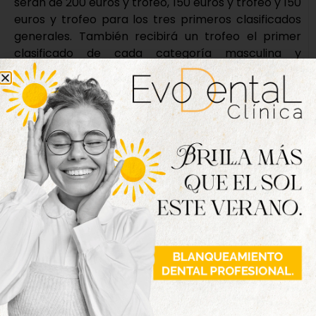
serán de 200 euros y trofeo, 150 euros y trofeo y 150
euros y trofeo para los tres primeros clasificados
generales. También recibirá un trofeo el primer
clasificado de cada categoría masculina y
femenina. Por su parte, los primeros atletas locales
recibirán 100 euros y trofeo, 75 euros y trofeo y 50
euros y trofeo respectivamente. En caso de
superar los récords de la competición se otorgará
un premio adicional de 200 euros -30:02 en poder
de Korir Kipyego Shadrack en categoría masculina
obtenido en 2019 y de 33:03 en poder de Paula
Herrero Aguirre, en categoría femenina obtenido
en 2022-.
Los premios de la XXV Media maratón serán de 400
euros y trofeo, 300 euros y trofeo y 200 euros y
trofeo a los tres primeros atletas. También recibirá
un trofeo el primer clasificado de cada categoría
masculina y femenina y un trofeo a los dos