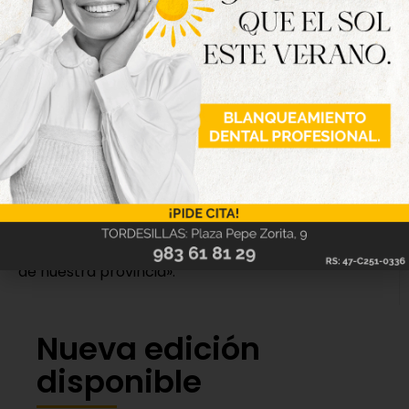
entre ellas: clases de español, campamentos de
verano, cena de convivencia, encuentros y visitas a
museos, excursiones a piscinas, zonas de interés
natural y lugares turísticos de la provincia.
Para concluir, el presidente ha querido dirigirse
directamente a los pequeños: «Espero que
disfrutéis de cada momento, que hagáis nuevos
amigos, que descubráis nuestra provincia y que os
llevéis recuerdos inolvidables. Que estas
Vacaciones en Paz sean, una vez más, un éxito
rotundo y un ejemplo de la solidaridad que emana
de nuestra provincia».
Nueva edición
disponible