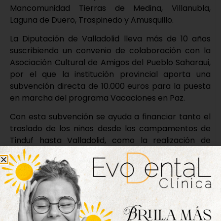
Mancomunidad Tierras de Medina, Villanubla,
Laguna de Duero, Traspinedo y Amusquillo.
La Diputación de Valladolid lleva más de 10 años
suscribiendo un convenio de colaboración con la
Asociación Cultural de Amigos del Pueblo Saharaui,
por el que la institución provincial aporta una
subvención directa de 10.000 euros para la puesta
en marcha del programa Vacaciones en Paz.
Con esta subvención se ayuda a financiar tanto el
traslado de los niños desde los campamentos de
Tinduf hasta Valladolid, como la realización de
actividades de ocio y tiempo libre durante el
período de estancia en nuestros municipios.
En esta edición están previstas revisiones
oftalmológicas que incluyen la adopción de las
medidas correctoras necesarias, así como diversas
actividades de índole educativo, cultural y lúdico,