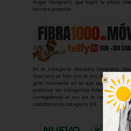
Ángel Vinagrero, que logró la plata, mi
tercera posición.
En la categoría absoluta femenina, hiz
Guerrero se hizo con el oro, mientras que
gran momento en el que se encuentra el
positivos en categorías inferiores. Mari
consiguiendo el oro en la categoría U1
claridad en la categoría U13.