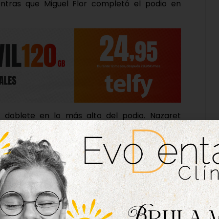
entras que Miguel Flor completó el podio en
o doblete en lo más alto del podio. Nazaret
 Patricia Cruz aseguró la plata, confirmando el
 equipo. La jornada también dejó resultados
o Barcenilla se subió a lo más alto del podio,
7, mientras que Jacobo Serna se impuso con