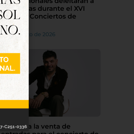
internacionales deleitarán a
Tordesillas durante el XVI
Ciclo de Conciertos de
Órgano
4 de agosto de 2026
Continúa la venta de