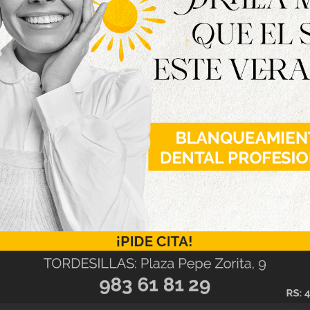
 medalla de plata en U9 y en U15 Alba Álvarez e
spectivamente. Con este resultado, el Tri-Penta
no de los clubes más fuertes del Láser-run en
ultados en todas las categorías. El próximo fin
ciparán en la European cup ‘Vila de Sant Boi’,
ncial.