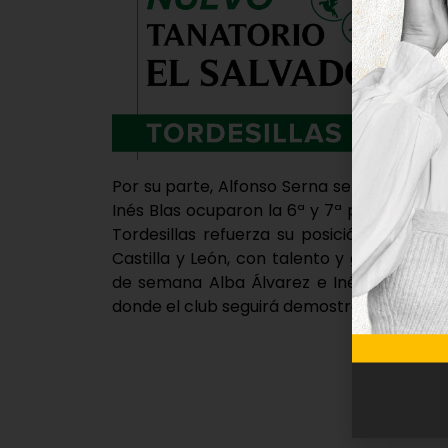
Por su parte, Alfonso Serna se hizo con la
Inés Blas ocuparon la 6ª y 7ª posición re
Tordesillas refuerza su posición como u
Castilla y León, con talento y grandes res
de semana Alba Álvarez e Inés Blas parti
donde el club seguirá demostrando su pote