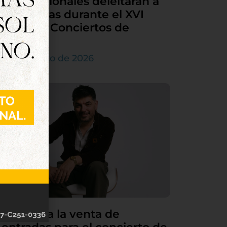
internacionales deleitarán a
Tordesillas durante el XVI
Ciclo de Conciertos de
Órgano
4 de agosto de 2026
Continúa la venta de