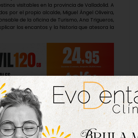
stinos visitables en la provincia de Valladolid. A
os por el propio alcalde, Miguel Ángel Oliveira,
onsable de la oficina de Turismo, Ana Trigueros,
licar los encantos y la historia que atesora la
de visitas que están siendo organizadas de la
olaboración con la Asociación Vallisoletana de
rcio Mexicana en España, con el objetivo de
lusivos de la provincia de Valladolid a cuatro
as en el sector lujo. De esta forma, entre los
tes se encuentran importantes empresarios,