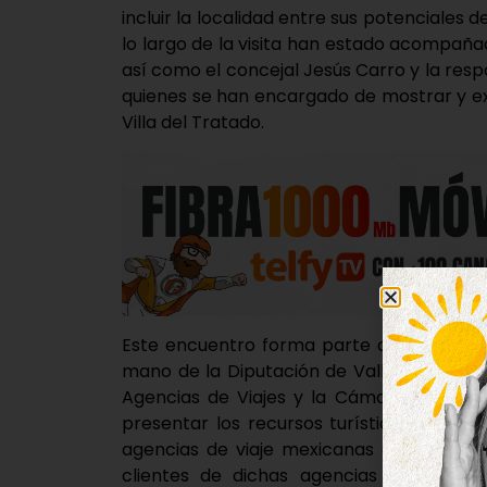
incluir la localidad entre sus potenciales de
lo largo de la visita han estado acompañad
así como el concejal Jesús Carro y la resp
quienes se han encargado de mostrar y exp
Villa del Tratado.
Este encuentro forma parte de una serie 
mano de la Diputación de Valladolid, en c
Agencias de Viajes y la Cámara de Come
presentar los recursos turísticos más exc
agencias de viaje mexicanas especializad
clientes de dichas agencias participan