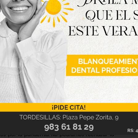
 país azteca que buscan en sus viajes vivir
turaleza y con seguridad.
o antesala de Fitur, la Feria Internacional de
ana en Madrid. “Es la primera vez que Fitur
dimos que era una oportunidad para enseñar
 mayor atractivo”, ha señalado el presidente de
n general y las agencias de viaje, en particular,
dos por la pandemia. No podíamos rechazar la