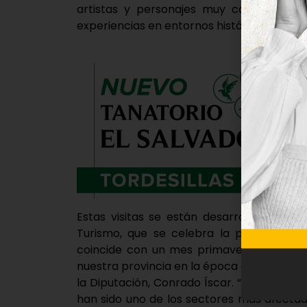
artistas y personajes muy conocidos del
experiencias en entornos históricos, de na
Estas visitas se están desarrollando com
Turismo, que se celebra la próxima sem
coincide con un mes primaveral y enten
nuestra provincia en la época del año con
la Diputación, Conrado Íscar. “El turismo e
han sido uno de los sectores más afecta