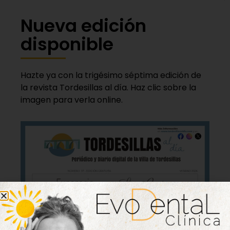
Nueva edición
disponible
Hazte ya con la trigésimo séptima edición de
la revista Tordesillas al día. Haz clic sobre la
imagen para verla online.