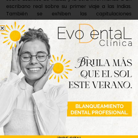
escribano real sobre su primer viaje a las Indias.
También se exhiben las capitulaciones
matrimoniales entre el emperador Maximiliano y
los Reyes Católicos para el matrimonio de la
infanta Juna y el archiduque Felipe, y del príncipe
Juan con doña Margarita, sendos ejemplos de la
política exterior trazada por los Reyes Católicos
mediante alianzas matrimoniales.
Horario de visitas
La entrada, de carácter gratuita, se podrá hacer
los días 7,8 y 9 de Junio, de manera ininterrumpida
de 11:00 horas a 21:00 horas.
Los actos conmemorativos que se celebrarán
durante tres días incluyen, entre otras iniciativas,
un encuentro internacional sobre el Tratado de
Tordesillas y la política atlántica, jornadas de
puertas abiertas y visitas guiadas nocturnas al