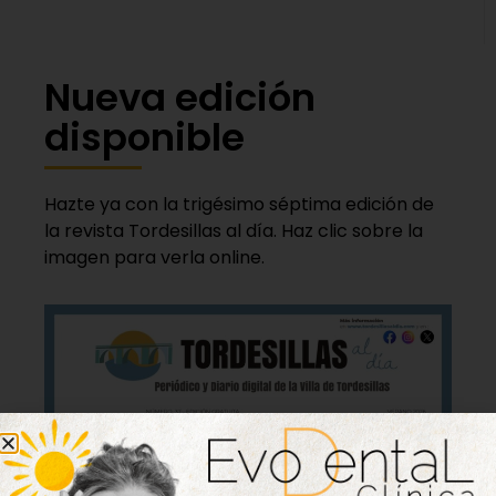
Nueva edición
disponible
Hazte ya con la trigésimo séptima edición de
la revista Tordesillas al día. Haz clic sobre la
imagen para verla online.