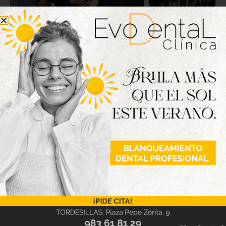
Nueva edición
disponible
Hazte ya con la trigésimo séptima edición de
la revista Tordesillas al día. Haz clic sobre la
imagen para verla online.