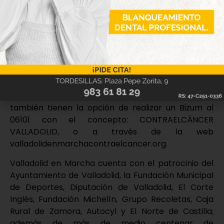
y de 17:00 a 20:30 horas, y el sábado 18 de 10:00 a
14:00).
Dorsal 0
Las personas que quieran colaborar y no puedan
asistir podrán contribuir con el Dorsal 0 y realizar su
aportación en el siguiente número de cuenta
(Unicaja): IBAN ES93-2103-4300-7100-3011-1459, y
también tienen la opción de realizar un Bizum al
06101 con el concepto: CONTRAELCÁNCER
VALLADOLID, o a través de la web
valladolidenmarchacontraelcancer.org.
Valladolid en Marcha cuenta con el patrocinio del
Ayuntamiento de Valladolid, la Fundación Municipal
de Deportes, Diputación de Valladolid, El Corte
Inglés, Fundación Michelín, Grupo Recoletas, Caja
Rural de Zamora, Autocyl y El Norte de Castilla;
además de más de medio centenar de