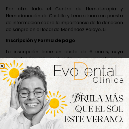
Por otro lado, el Centro de Hemoterapia y
Hemodonación de Castilla y León situará un puesto
de información sobre la importancia de la donación
de sangre en el local de Menéndez Pelayo, 6.
Inscripción y Forma de pago
La inscripción tiene un coste de 6 euros, cuya
recaudación irá destinada a la investigación
oncológica del cáncer de pulmón de la Ayuda LAB
AECC, a cargo del Dr. José Manuel Muñoz Félix, y se
podrá formalizar por cualquiera de los siguientes
modos: Del 14 al 26 de octubre en la planta de
deportes de El Corte Inglés ( de lunes a viernes, y
sábado 18 y 25: de 10:30 a 14:00 y de 17:00 a 20:30
horas); en Hipercor de Arroyo de la Encomienda (
de lunes a viernes, y sábado 18 de 9:30 a 14:00 y de
17:00 a 20:30 horas); y en el local de la calle
Menéndez Pelayo, 6 (de lunes a viernes de 9:00 a 14