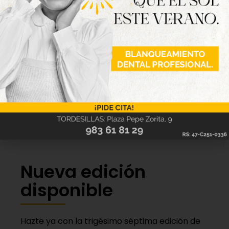
Aarón (Hodei, min.85).
Goles:
1-0: José Colás, min.89
Árbitro:
Frey Domínguez (El Bierzo). Amonestó a
los locales José Colás, Fer, Adrián Ferreras y
Abraham y expulsó por doble amarilla al visitante
Asier.
Incidencias:
partido correspondiente a la jornada
24 en el Grupo VIII de 3ª RFEF disputado en Las
Salinas ante unos 350 espectadores.
Nueva edición
disponible
Hazte ya con la trigésimo séptima edición de