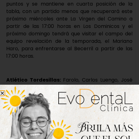
puntos y se mantiene en cuarta posición de la
tabla, con un partido menos que recuperará este
próximo miércoles ante La Virgen del Camino a
partir de las 17:00 horas en Los Dominicos y el
próximo domingo tendrá que visitar el campo del
equipo revelación de la temporada, el Mariano
Haro, para enfrentarse al Becerril a partir de las
17:00 horas.
Atlético Tordesillas:
Farolo, Carlos Luengo, José
Colás, Héctor Blanco (Adrián Ferreras, min.58),
Abraham, Fer (Dani Díez, min.59), Abel Conejo,
Miguel Hernández (Aníbarro, min.58), Villa (Hugo
Guzón, min.85), Torres (Héctor, min.90) y Chatún.
Mirandés B:
Iago, Barto, Maiso, Asier, Jorge, Hugo,
Ekhiotz (Yeray, min.85), Rosales (Gabri, min.70),
Arriola (Resano, min.70), Raúl (Dango, min.81) y