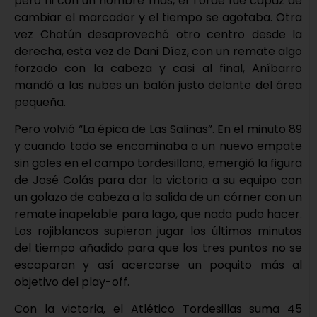
pero ni con un hombre más, el Torde fue capaz de
cambiar el marcador y el tiempo se agotaba. Otra
vez Chatún desaprovechó otro centro desde la
derecha, esta vez de Dani Díez, con un remate algo
forzado con la cabeza y casi al final, Aníbarro
mandó a las nubes un balón justo delante del área
pequeña.
Pero volvió “La épica de Las Salinas”. En el minuto 89
y cuando todo se encaminaba a un nuevo empate
sin goles en el campo tordesillano, emergió la figura
de José Colás para dar la victoria a su equipo con
un golazo de cabeza a la salida de un córner con un
remate inapelable para Iago, que nada pudo hacer.
Los rojiblancos supieron jugar los últimos minutos
del tiempo añadido para que los tres puntos no se
escaparan y así acercarse un poquito más al
objetivo del play-off.
Con la victoria, el Atlético Tordesillas suma 45