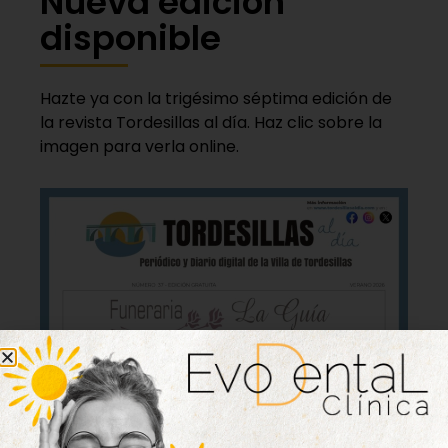
Nueva edición
disponible
Hazte ya con la trigésimo séptima edición de
la revista Tordesillas al día. Haz clic sobre la
imagen para verla online.