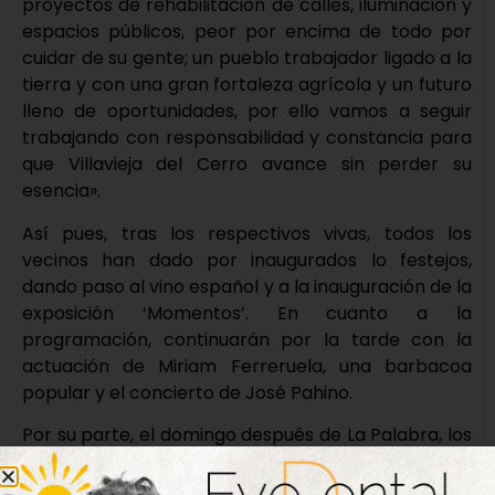
proyectos de rehabilitación de calles, iluminación y
espacios públicos, peor por encima de todo por
cuidar de su gente; un pueblo trabajador ligado a la
tierra y con una gran fortaleza agrícola y un futuro
lleno de oportunidades, por ello vamos a seguir
trabajando con responsabilidad y constancia para
que Villavieja del Cerro avance sin perder su
esencia».
Así pues, tras los respectivos vivas, todos los
vecinos han dado por inaugurados lo festejos,
dando paso al vino español y a la inauguración de la
exposición ‘Momentos’. En cuanto a la
programación, continuarán por la tarde con la
actuación de Miriam Ferreruela, una barbacoa
popular y el concierto de José Pahino.
Por su parte, el domingo después de La Palabra, los
eventos seguirán con una tarde de baile a cargo
del trío ‘Vía Libre’, así como de un bingo solidario en