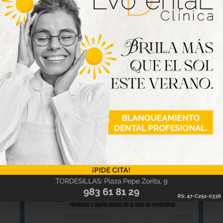
favor de la Asociación Española Contra el Cáncer
para, a las 20:00 horas, deleitarse con un chocolate
con churros para dar por finalizados los festejos.
Nueva edición
disponible
Hazte ya con la trigésimo séptima edición de
la revista Tordesillas al día. Haz clic sobre la
imagen para verla online.