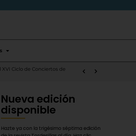
s
stórica temporada en Segunda
l XVI Ciclo de Conciertos de
s la salida de Víctor Alonso
guas Bravas y logra un puesto
las Nieves
e sábado
 Fiestas del Novillo
y adaptado a la actualidad»
Nueva edición
disponible
Hazte ya con la trigésimo séptima edición
de la revista Tordesillas al día. Haz clic