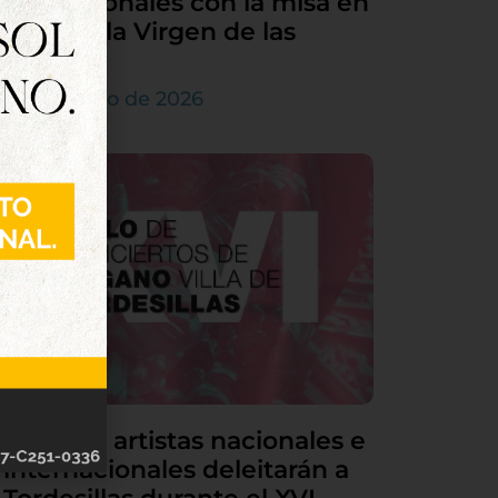
sus patronales con la misa en
honor a la Virgen de las
Nieves
5 de agosto de 2026
Grandes artistas nacionales e
internacionales deleitarán a