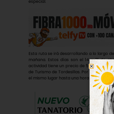
especial.
Esta ruta se irá desarrollando a lo largo d
mañana. Estos días son el 14 y 21 de abri
actividad tiene un precio de 5 euros, que
de Turismo de Tordesillas. Por su parte, 
el mismo lugar hasta una hora antes del co