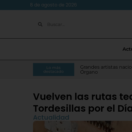
8 de agosto de 2026
Act
Caja Rural de Zamora 
Grandes artistas nacio
El presidente de la Di
Moisés Ramírez consi
Lo más
Villamarciel da comien
Continúa la venta de
Todo listo para el inic
Tordesillas refuerza 
El Pleno de Diputación
IU-APT plantea ocho p
destacado
RFEF
Órgano
Monge
para el Europeo
Vuelven las rutas te
Tordesillas por el D
Actualidad