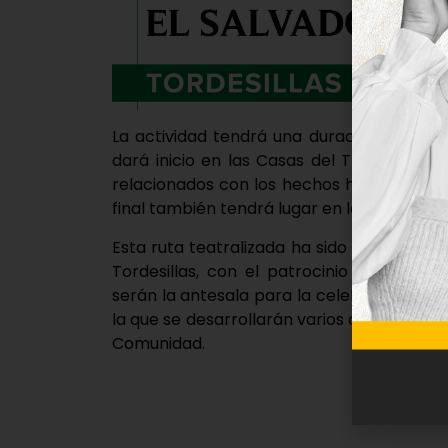
La actividad tendrá una duración de hor
dará inicio en las Casas del Tratado e ir
relacionados con los hechos históricos qu
final también tendrá lugar en las Casas de
Esta ruta teatralizada ha sido organizada
Tordesillas, con el patrocinio de la Dipu
serán la antesala para la celebración del 
la que se desarrollarán varios actos en To
Comunidad.