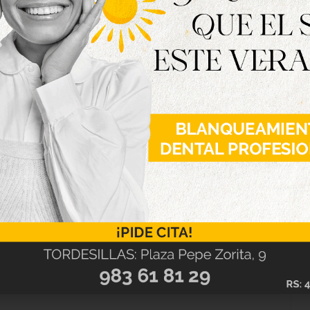
a y media aproximadamente. Asimismo, la ruta
á recorriendo diferentes lugares de Tordesillas
e se narran en la obra. Por su parte, la escena
l Tratado.
 por la Oficina de Turismo del Ayuntamiento de
tación de Valladolid. Además, estas seis rutas
día 23 de abril, Día de los Comuneros, fecha en
rdesillas a modo de celebración por el Día de la