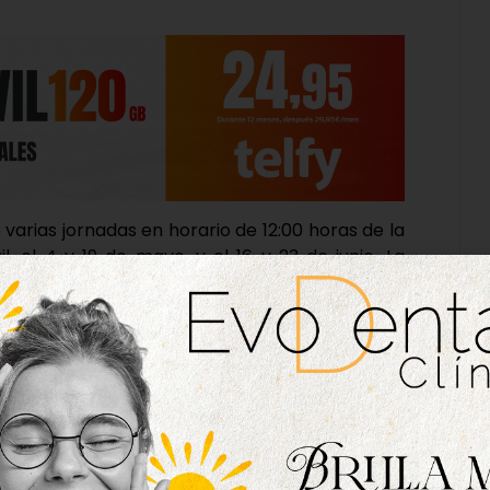
e varias jornadas en horario de 12:00 horas de la
l, el 4 y 19 de mayo, y el 16 y 23 de junio. La
 se deberán de abonar en metálico en la Oficina
la reserva y venta de entradas podrá hacerse en
mienzo de la ruta.