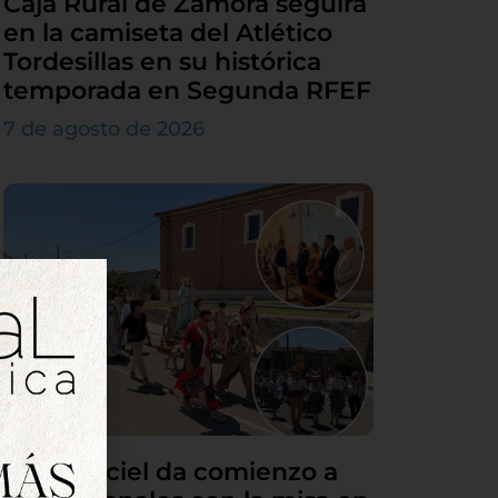
Caja Rural de Zamora seguirá
en la camiseta del Atlético
Tordesillas en su histórica
temporada en Segunda RFEF
7 de agosto de 2026
Villamarciel da comienzo a