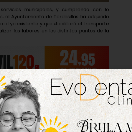
servicios municipales, y cumpliendo con lo
s, el Ayuntamiento de Tordesillas ha adquirido
 al ya existente y que «facilitará el transporte
lizar las labores en los distintos puntos de la
explicado que el camión forma parte de una
e a los Fondos de Cohesión Territorial de la
e además el Consistorio se ha hecho con nuevos
illos, «con el objetivo de continuar ampliando