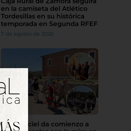
Caja Rural de Zamora seguirá
en la camiseta del Atlético
Tordesillas en su histórica
temporada en Segunda RFEF
7 de agosto de 2026
Villamarciel da comienzo a