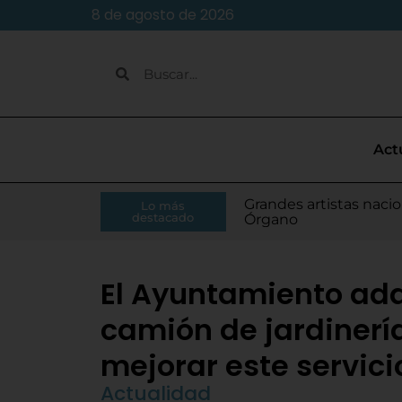
8 de agosto de 2026
Act
Caja Rural de Zamora 
Grandes artistas nacio
El presidente de la Di
Moisés Ramírez consi
Lo más
Villamarciel da comien
Continúa la venta de
Todo listo para el inic
Tordesillas refuerza 
El Pleno de Diputación
IU-APT plantea ocho p
destacado
RFEF
Órgano
Monge
para el Europeo
El Ayuntamiento ad
camión de jardinerí
mejorar este servici
Actualidad