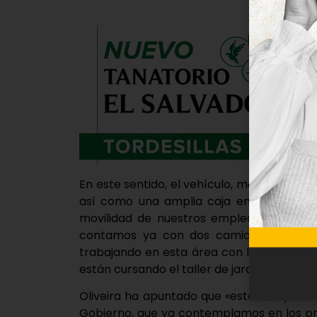
En este sentido, el vehículo, marca Renaul
así como una amplia caja en la que trans
movilidad de nuestros empleados y del s
contamos ya con dos camiones y más m
trabajando en esta área con las tres cont
están cursando el taller de jardinería», ha 
Oliveira ha apuntado que «esta compra f
Gobierno, que ya contemplamos en los pr