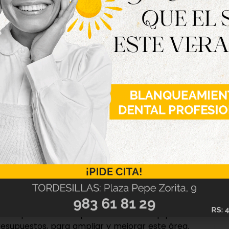
t, tiene capacidad para llevar a siete personas,
portar los materiales. «Esto va a facilitar la
ervicio en general pues con esta adquisición
aterial, así como un total de 15 personas
rataciones de jardineros y las 10 personas que
aclarado.
orma parte del compromiso de este Equipo de
esupuestos, para ampliar y mejorar este área.