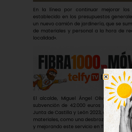
En la línea por continuar mejorar los 
establecido en los presupuestos generale
un nuevo camión de jardinería, que se suma
de materiales y personal a la hora de rea
localidad».
El alcalde, Miguel Ángel Oliveira, ha 
subvención de 42.000 euros pertenecient
Junta de Castilla y León 2023, con los qu
materiales, como una desbrozadora de bord
y mejorando este servicio en Tordesillas».