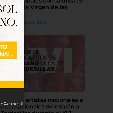
sus patronales con la misa en
honor a la Virgen de las
Nieves
5 de agosto de 2026
Grandes artistas nacionales e
internacionales deleitarán a