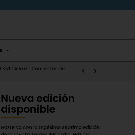
s
stórica temporada en Segunda
l XVI Ciclo de Conciertos de
s la salida de Víctor Alonso
guas Bravas y logra un puesto
las Nieves
e sábado
 Fiestas del Novillo
y adaptado a la actualidad»
Nueva edición
disponible
Hazte ya con la trigésimo séptima edición
de la revista Tordesillas al día. Haz clic